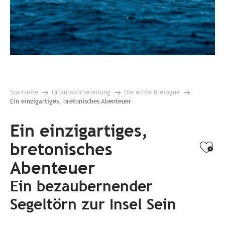
Startseite
Urlaubsvorbereitung
Die echte Bretagne
Ein einzigartiges, bretonisches Abenteuer
Ein einzigartiges,
bretonisches
Ajo
Abenteuer
Ein bezaubernender
Segeltörn zur Insel Sein