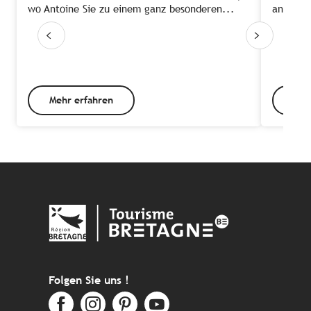
wo Antoine Sie zu einem ganz besonderen...
ans ande
Mehr erfahren
Meh
Folgen Sie uns !