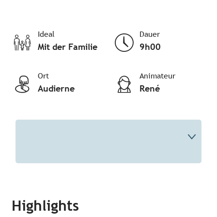
Ideal
Dauer
Mit der Familie
9h00
Ort
Animateur
Audierne
René
Beschreibung
Highlights
Ihr Experte
Informationen