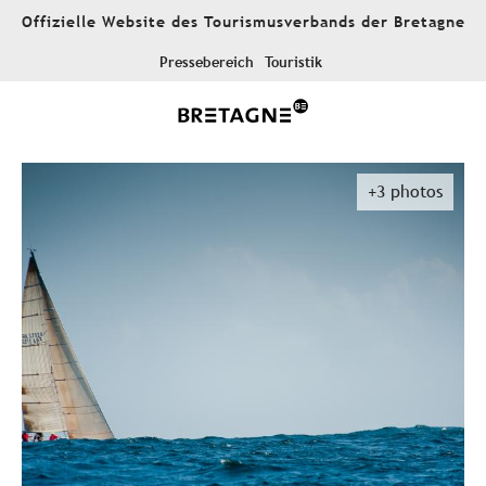
Aller
Offizielle Website des Tourismusverbands der Bretagne
au
contenu
Pressebereich
Touristik
principal
+3 photos