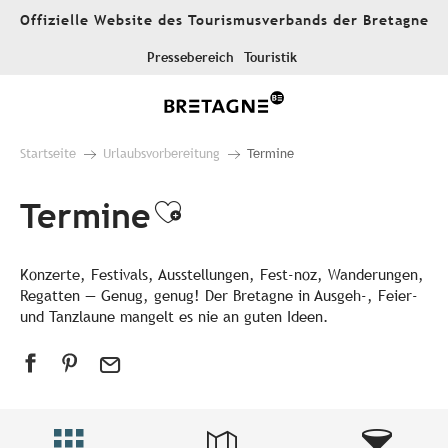
Aller
Offizielle Website des Tourismusverbands der Bretagne
au
contenu
Pressebereich
Touristik
principal
Startseite
Urlaubsvorbereitung
Termine
Termine
Ajouter aux favori
Konzerte, Festivals, Ausstellungen, Fest-noz, Wanderungen,
Regatten — Genug, genug! Der Bretagne in Ausgeh-, Feier-
und Tanzlaune mangelt es nie an guten Ideen.