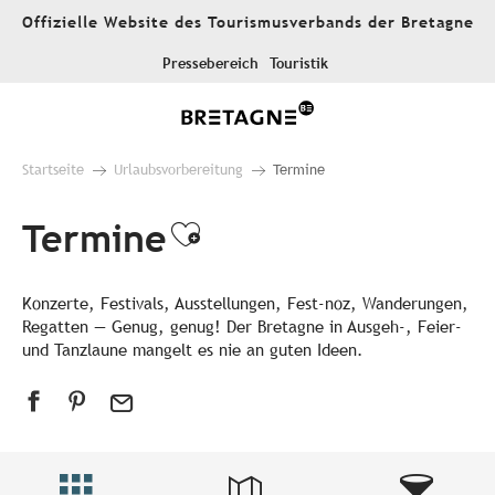
Aller
Offizielle Website des Tourismusverbands der Bretagne
au
contenu
Pressebereich
Touristik
principal
Startseite
Urlaubsvorbereitung
Termine
Termine
Ajouter aux favori
Konzerte, Festivals, Ausstellungen, Fest-noz, Wanderungen,
Regatten — Genug, genug! Der Bretagne in Ausgeh-, Feier-
und Tanzlaune mangelt es nie an guten Ideen.