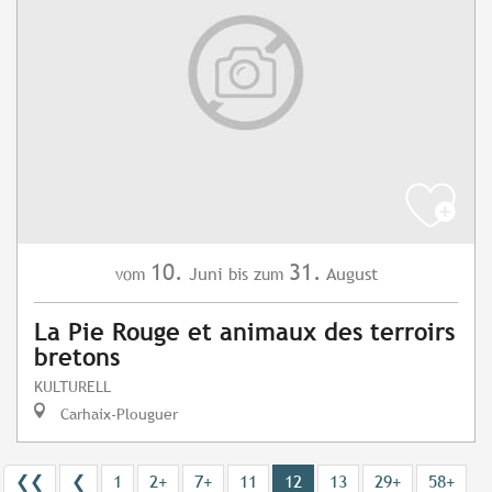
10.
31.
Juni
August
vom
bis zum
La Pie Rouge et animaux des terroirs
bretons
KULTURELL
Carhaix-Plouguer
❮❮
❮
1
2+
7+
11
12
13
29+
58+