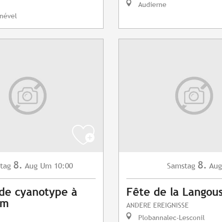
Audierne
nével
8.
8.
tag
Aug
Um 10:00
Samstag
Aug
 de cyanotype à
Fête de la Langou
am
ANDERE EREIGNISSE
Plobannalec-Lesconil