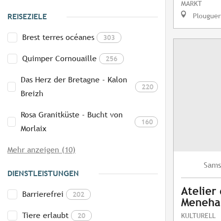
MARKT
Plouguer
REISEZIELE
Brest terres océanes
303
Quimper Cornouaille
256
Das Herz der Bretagne - Kalon
220
Breizh
Rosa Granitküste - Bucht von
160
Morlaix
Mehr anzeigen (10)
Sams
DIENSTLEISTUNGEN
Atelier
Barrierefrei
202
Meneh
Tiere erlaubt
20
KULTURELL