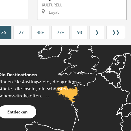
KULTURELL
Loyat
26
27
48+
72+
98
❯
❯❯
Die Destinationen
Finden Sie Ausflugsziele, die großen
Städte, die Inseln, die schönsten
Sehenswürdigkeiten, ...
Entdecken