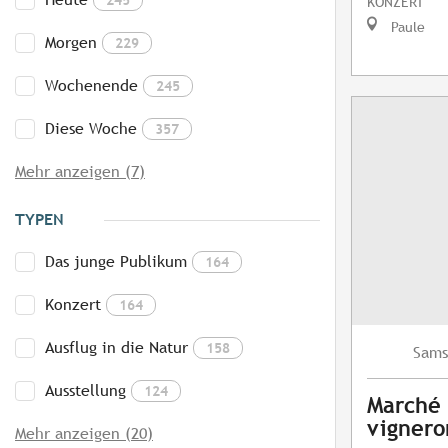
KONZERT
Paule
Morgen
229
Wochenende
245
Diese Woche
357
Mehr anzeigen (7)
TYPEN
Das junge Publikum
164
Konzert
164
Ausflug in die Natur
158
Sams
Ausstellung
124
Marché 
vignero
Mehr anzeigen (20)