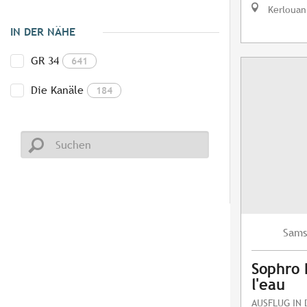
Kerlouan
IN DER NÄHE
GR 34
641
Die Kanäle
184
Sams
Sophro 
l'eau
AUSFLUG IN 