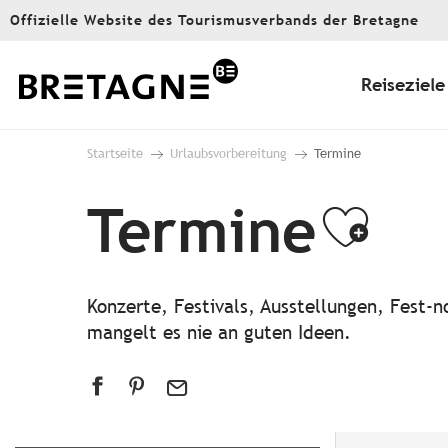
Aller
Offizielle Website des Tourismusverbands der Bretagne
au
contenu
principal
Reiseziele
Startseite
Urlaubsvorbereitung
Termine
Termine
Ajou
Konzerte, Festivals, Ausstellungen, Fest
mangelt es nie an guten Ideen.