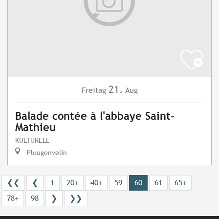
21.
Freitag
Aug
Balade contée à l'abbaye Saint-
Mathieu
KULTURELL
Plougonvelin
❮❮
❮
1
20+
40+
59
60
61
65+
78+
98
❯
❯❯