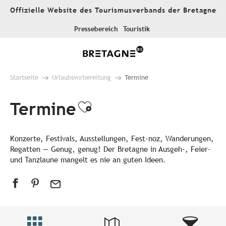
Aller
Offizielle Website des Tourismusverbands der Bretagne
au
contenu
Pressebereich
Touristik
principal
Startseite
Urlaubsvorbereitung
Termine
Termine
Ajouter aux favori
Konzerte, Festivals, Ausstellungen, Fest-noz, Wanderungen,
Regatten — Genug, genug! Der Bretagne in Ausgeh-, Feier-
und Tanzlaune mangelt es nie an guten Ideen.