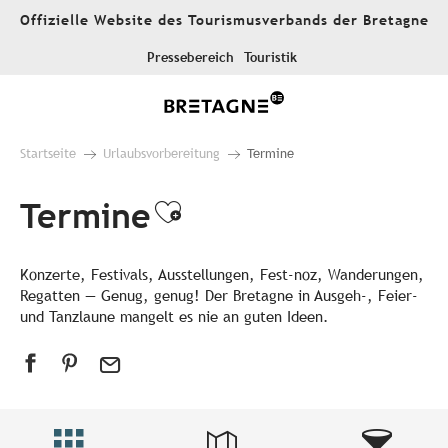
Aller
Offizielle Website des Tourismusverbands der Bretagne
au
contenu
Pressebereich
Touristik
principal
Startseite
Urlaubsvorbereitung
Termine
Termine
Ajouter aux favori
Konzerte, Festivals, Ausstellungen, Fest-noz, Wanderungen,
Regatten — Genug, genug! Der Bretagne in Ausgeh-, Feier-
und Tanzlaune mangelt es nie an guten Ideen.