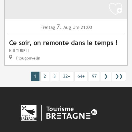
7.
Freitag
Aug
Um 21:00
Ce soir, on remonte dans le temps !
KULTURELL
Plougonvelin
1
2
3
32+
64+
97
❯
❯❯