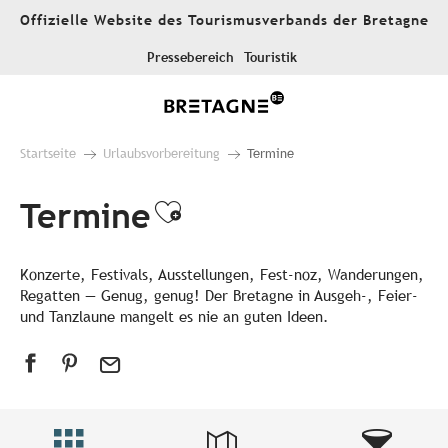
Aller
Offizielle Website des Tourismusverbands der Bretagne
au
contenu
Pressebereich
Touristik
principal
Startseite
Urlaubsvorbereitung
Termine
Termine
Ajouter aux favori
Konzerte, Festivals, Ausstellungen, Fest-noz, Wanderungen,
Regatten — Genug, genug! Der Bretagne in Ausgeh-, Feier-
und Tanzlaune mangelt es nie an guten Ideen.