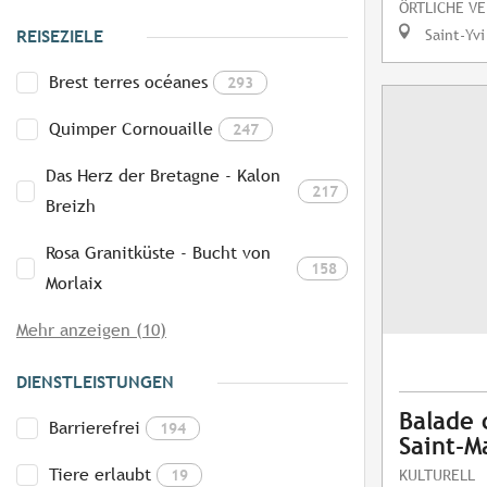
ÖRTLICHE V
Saint-Yvi
REISEZIELE
Brest terres océanes
293
Quimper Cornouaille
247
Das Herz der Bretagne - Kalon
217
Breizh
Rosa Granitküste - Bucht von
158
Morlaix
Mehr anzeigen (10)
DIENSTLEISTUNGEN
Balade 
Barrierefrei
194
Saint-M
Tiere erlaubt
19
KULTURELL