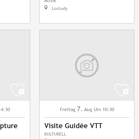
MUSIK
Loctudy
7.
4:30
Freitag
Aug
Um 10:30
lpture
Visite Guidée VTT
KULTURELL