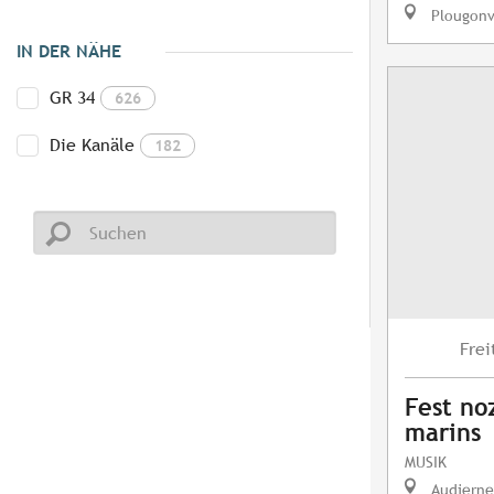
Plougonv
IN DER NÄHE
GR 34
626
Die Kanäle
182
Frei
Fest no
marins
MUSIK
Audierne