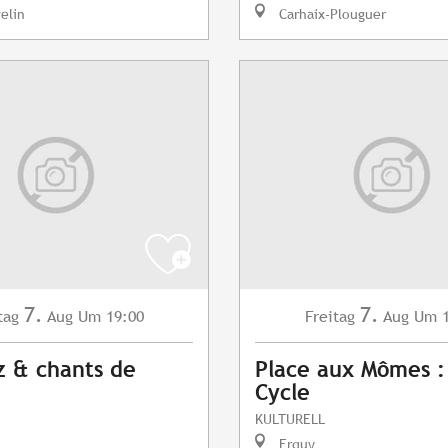
elin
Carhaix-Plouguer
7.
7.
tag
Aug
Um 19:00
Freitag
Aug
Um 1
z & chants de
Place aux Mômes :
Cycle
KULTURELL
Erquy