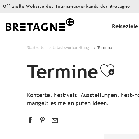
Aller
Offizielle Website des Tourismusverbands der Bretagne
au
contenu
principal
Reiseziele
Startseite
Urlaubsvorbereitung
Termine
Termine
Ajou
Konzerte, Festivals, Ausstellungen, Fest
mangelt es nie an guten Ideen.