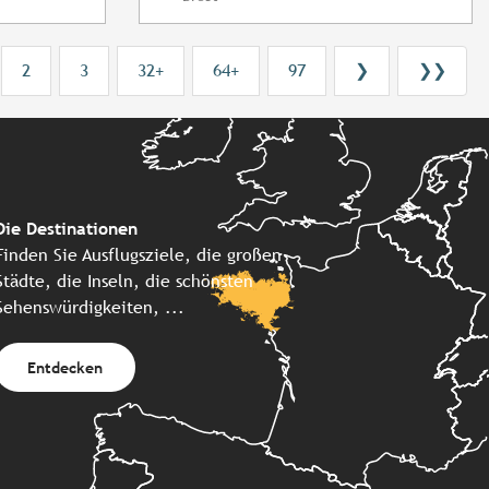
2
3
32+
64+
97
❯
❯❯
Die Destinationen
Finden Sie Ausflugsziele, die großen
Städte, die Inseln, die schönsten
Sehenswürdigkeiten, ...
Entdecken