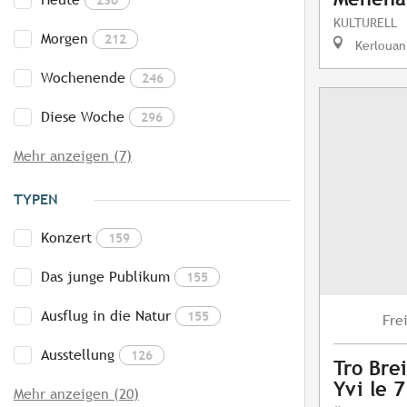
KULTURELL
Morgen
212
Kerlouan
Wochenende
246
Diese Woche
296
Mehr anzeigen (7)
TYPEN
Konzert
159
Das junge Publikum
155
Ausflug in die Natur
155
Fre
Ausstellung
126
Tro Brei
Yvi le 
Mehr anzeigen (20)