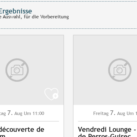
Ergebnisse
e Auswahl, für die Vorbereitung
7.
7.
tag
Aug
Um 11:00
Freitag
Aug
Um 1
 découverte de
Vendredi Lounge -
am
de Perros-Guirec