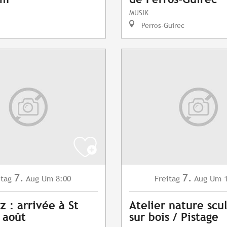
MUSIK
Perros-Guirec
7.
7.
itag
Aug
Um 8:00
Freitag
Aug
Um 1
z : arrivée à St
Atelier nature scu
7 août
sur bois / Pistage