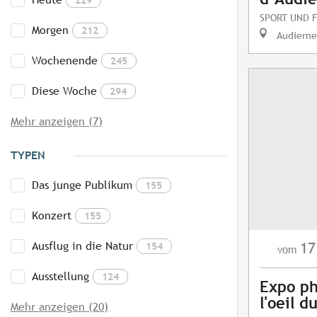
SPORT UND F
Morgen
212
Audierne
Wochenende
245
Diese Woche
294
Mehr anzeigen (7)
TYPEN
Das junge Publikum
155
Konzert
155
Ausflug in die Natur
17
154
vom
Ausstellung
124
Expo ph
l'oeil 
Mehr anzeigen (20)