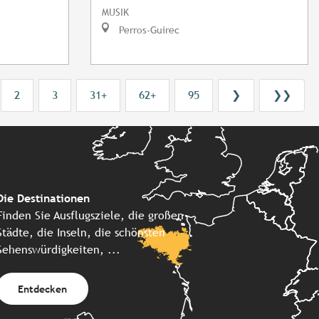
MUSIK
Perros-Guirec
2
3
31+
62+
95
❯
❯❯
Die Destinationen
Finden Sie Ausflugsziele, die großen
Städte, die Inseln, die schönsten
Sehenswürdigkeiten, ...
Entdecken