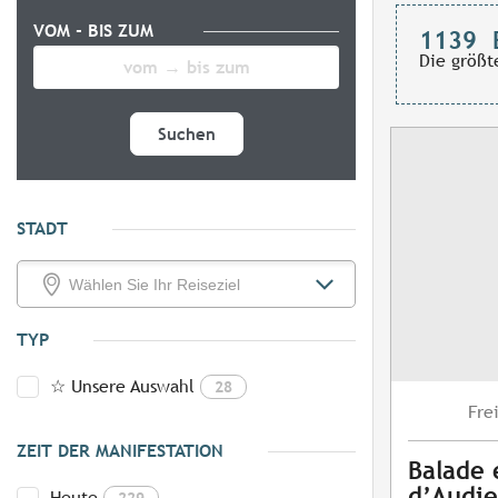
VOM - BIS ZUM
1139
Die größt
Suchen
STADT
TYP
☆ Unsere Auswahl
28
Fre
ZEIT DER MANIFESTATION
Balade 
d’Audi
Heute
229