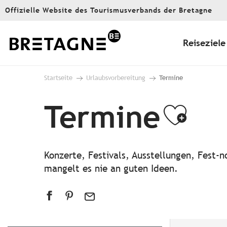
Aller
Offizielle Website des Tourismusverbands der Bretagne
au
contenu
principal
Reiseziele
Startseite
Urlaubsvorbereitung
Termine
Termine
Ajou
Konzerte, Festivals, Ausstellungen, Fest
mangelt es nie an guten Ideen.