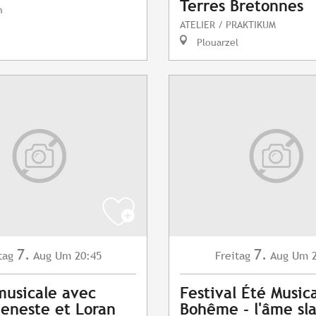
Terres Bretonnes
n
ATELIER / PRAKTIKUM
Plouarzel
7.
7.
tag
Aug
Um 20:45
Freitag
Aug
Um 2
musicale avec
Festival Été Musica
eneste et Loran
Bohême - l'âme sl