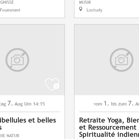
IGNISSE
MUSIK
-Fouesnant
Loctudy
7.
1.
7.
tag
Aug
Um 14:15
A
vom
bis zum
ibellules et belles
Retraite Yoga, Bie
s
et Ressourcement 
Spiritualité indie
DIE NATUR