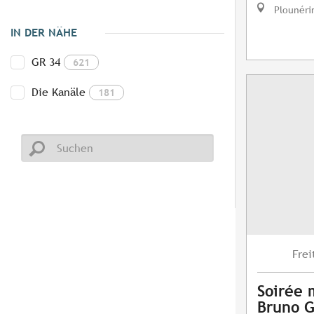
Plounéri
IN DER NÄHE
GR 34
621
Die Kanäle
181
Frei
Soirée 
Bruno G