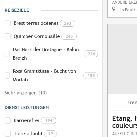
ANDERE ERE
La Forêt
REISEZIELE
Brest terres océanes
293
Quimper Cornouaille
245
Das Herz der Bretagne - Kalon
216
Breizh
Rosa Granitküste - Bucht von
155
Morlaix
Mehr anzeigen (10)
Frei
DIENSTLEISTUNGEN
Etang, l
Barrierefrei
194
couleur
Tiere erlaubt
19
AUSFLUG IN 