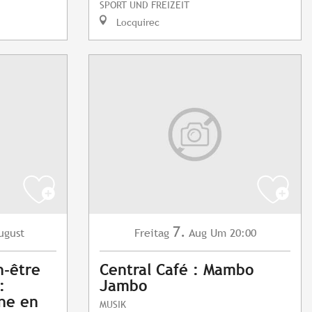
SPORT UND FREIZEIT
Locquirec
7.
ugust
Freitag
Aug
Um 20:00
n-être
Central Café : Mambo
:
Jambo
nne en
MUSIK