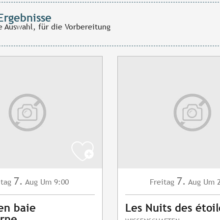
Ergebnisse
e Auswahl, für die Vorbereitung
7.
7.
itag
Aug
Um 9:00
Freitag
Aug
Um 2
en baie
Les Nuits des étoil
erne