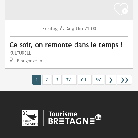
7.
Freitag
Aug
Um 21:00
Ce soir, on remonte dans le temps !
KULTURELL
Plougonvelin
1
2
3
32+
64+
97
❯
❯❯