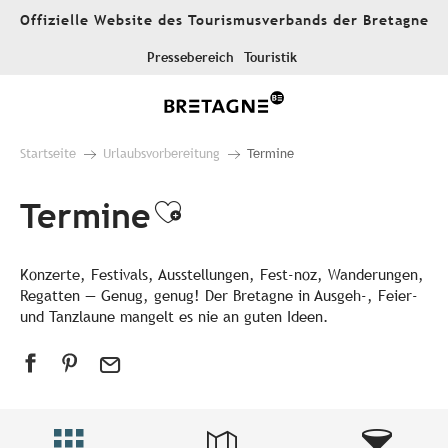
Aller
Offizielle Website des Tourismusverbands der Bretagne
au
contenu
Pressebereich
Touristik
principal
Startseite
Urlaubsvorbereitung
Termine
Termine
Ajouter aux favori
Konzerte, Festivals, Ausstellungen, Fest-noz, Wanderungen,
Regatten — Genug, genug! Der Bretagne in Ausgeh-, Feier-
und Tanzlaune mangelt es nie an guten Ideen.