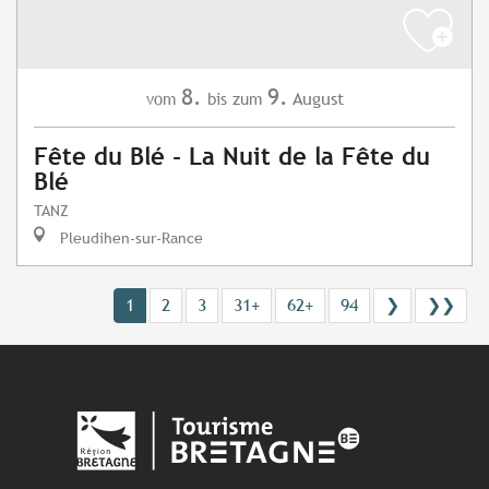
8.
9.
August
vom
bis zum
Fête du Blé - La Nuit de la Fête du
Blé
TANZ
Pleudihen-sur-Rance
1
2
3
31+
62+
94
❯
❯❯