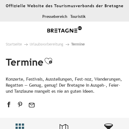
Aller
Offizielle Website des Tourismusverbands der Bretagne
au
contenu
Pressebereich
Touristik
principal
Startseite
Urlaubsvorbereitung
Termine
Termine
Ajouter aux favori
Konzerte, Festivals, Ausstellungen, Fest-noz, Wanderungen,
Regatten — Genug, genug! Der Bretagne in Ausgeh-, Feier-
und Tanzlaune mangelt es nie an guten Ideen.