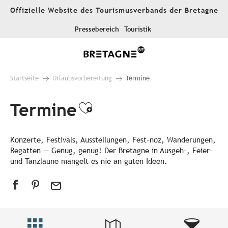
Aller
Offizielle Website des Tourismusverbands der Bretagne
au
contenu
Pressebereich
Touristik
principal
Startseite
Urlaubsvorbereitung
Termine
Termine
Ajouter aux favori
Konzerte, Festivals, Ausstellungen, Fest-noz, Wanderungen,
Regatten — Genug, genug! Der Bretagne in Ausgeh-, Feier-
und Tanzlaune mangelt es nie an guten Ideen.