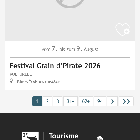
7.
9.
August
vom
bis zum
Festival Grain d’Pirate 2026
KULTURELL
Binic-Étables-sur-Mer
1
2
3
31+
62+
94
❯
❯❯