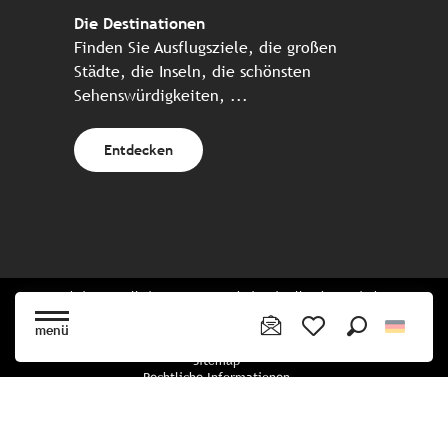
Die Destinationen
Finden Sie Ausflugsziele, die großen
Städte, die Inseln, die schönsten
Sehenswürdigkeiten, ...
Entdecken
Website erstellt in Zusammenarbeit mit allen bretonischen
Tourismuspartnern
menü
Suche
Voir les favoris
Sitemap
Rechtliche Informationen
Vertraulichkeitsrichtlinien
Cookie-Richtlinie
Cookie Einstellungen
Buchungsbedingungen