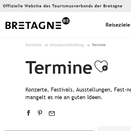
Aller
Offizielle Website des Tourismusverbands der Bretagne
au
contenu
principal
Reiseziele
Startseite
Urlaubsvorbereitung
Termine
Termine
Ajou
Konzerte, Festivals, Ausstellungen, Fest
mangelt es nie an guten Ideen.