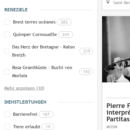
Saint-Re
REISEZIELE
Brest terres océanes
282
Quimper Cornouaille
243
Das Herz der Bretagne - Kalon
215
Breizh
Rosa Granitküste - Bucht von
153
Morlaix
Mehr anzeigen (10)
DIENSTLEISTUNGEN
Pierre 
interpr
Barrierefrei
187
Partitas
Tiere erlaubt
19
MUSIK