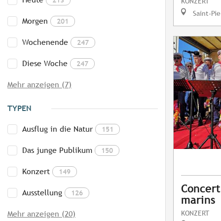
KONZERT
Saint-Pie
Morgen
201
Wochenende
247
Diese Woche
247
Mehr anzeigen (7)
TYPEN
Ausflug in die Natur
151
Das junge Publikum
150
Konzert
149
Concert
Ausstellung
126
marins
KONZERT
Mehr anzeigen (20)