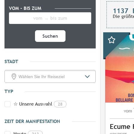
VOM - BIS ZUM
1137
Die größt
Suchen
STADT
TYP
☆ Unsere Auswahl
28
vom
ZEIT DER MANIFESTATION
Ecume F
Heute
213