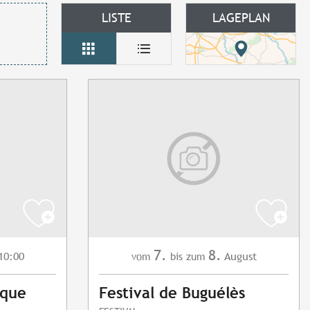
LISTE
LAGEPLAN
7.
8.
10:00
August
vom
bis zum
nque
Festival de Buguélès