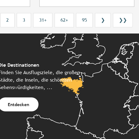
2
3
31+
62+
95
❯
❯❯
Die Destinationen
Finden Sie Ausflugsziele, die großen
Städte, die Inseln, die schönsten
Sehenswürdigkeiten, ...
Entdecken