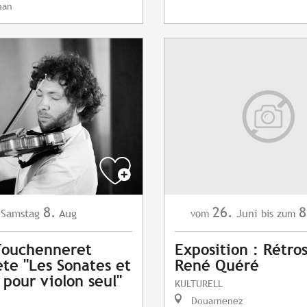
nan
8.
26.
8
Samstag
Aug
Juni
vom
bis zum
Fouchenneret
Exposition : Rétro
ète "Les Sonates et
René Quéré
 pour violon seul"
KULTURELL
Douarnenez