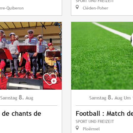
SPORT UND FREIZEIT
rre-Quiberon
Cléden-Poher
8.
8.
Samstag
Aug
Samstag
Aug
Um 
 de chants de
Football : Match d
SPORT UND FREIZEIT
Ploërmel