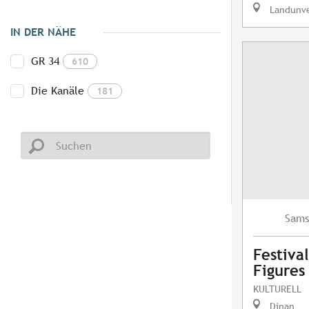
Landunv
IN DER NÄHE
GR 34
610
Die Kanäle
181
Sams
Festival
Figures
KULTURELL
Dinan