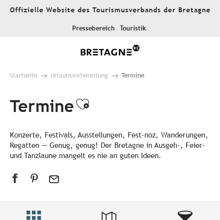
Aller
Offizielle Website des Tourismusverbands der Bretagne
au
contenu
Pressebereich
Touristik
principal
Startseite
Urlaubsvorbereitung
Termine
Termine
Ajouter aux favori
Konzerte, Festivals, Ausstellungen, Fest-noz, Wanderungen,
Regatten — Genug, genug! Der Bretagne in Ausgeh-, Feier-
und Tanzlaune mangelt es nie an guten Ideen.