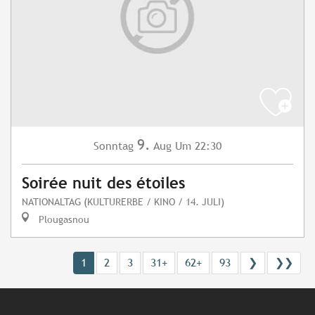
9.
Sonntag
Aug
Um 22:30
Soirée nuit des étoiles
NATIONALTAG (KULTURERBE / KINO / 14. JULI)
Plougasnou
1
2
3
31+
62+
93
❯
❯❯