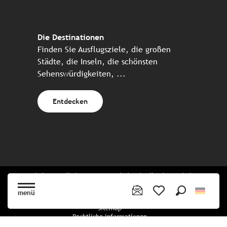
Die Destinationen
Finden Sie Ausflugsziele, die großen
Städte, die Inseln, die schönsten
Sehenswürdigkeiten, ...
Entdecken
Website erstellt in Zusammenarbeit mit allen bretonischen
Tourismuspartnern
menü
Suche
Voir les favoris
Sitemap
Rechtliche Informationen
Vertraulichkeitsrichtlinien