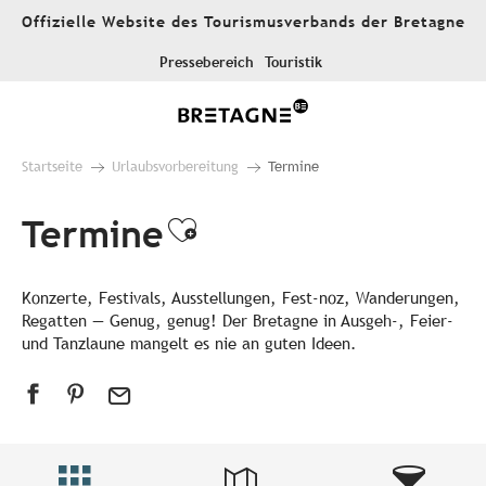
Aller
Offizielle Website des Tourismusverbands der Bretagne
au
contenu
Pressebereich
Touristik
principal
Startseite
Urlaubsvorbereitung
Termine
Termine
Ajouter aux favori
Konzerte, Festivals, Ausstellungen, Fest-noz, Wanderungen,
Regatten — Genug, genug! Der Bretagne in Ausgeh-, Feier-
und Tanzlaune mangelt es nie an guten Ideen.