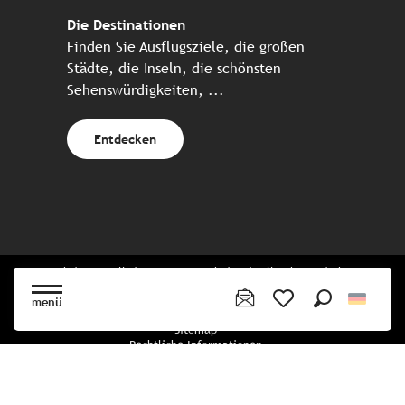
Die Destinationen
Finden Sie Ausflugsziele, die großen
Städte, die Inseln, die schönsten
Sehenswürdigkeiten, ...
Entdecken
Website erstellt in Zusammenarbeit mit allen bretonischen
Tourismuspartnern
menü
Suche
Voir les favoris
Sitemap
Rechtliche Informationen
Vertraulichkeitsrichtlinien
Cookie-Richtlinie
Cookie Einstellungen