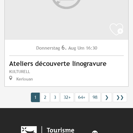
6.
Donnerstag
Aug
Um 16:30
Ateliers découverte linogravure
KULTURELL
Kerlouan
1
2
3
32+
64+
98
❯
❯❯