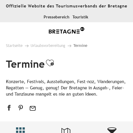
Aller
Offizielle Website des Tourismusverbands der Bretagne
au
contenu
Pressebereich
Touristik
principal
Startseite
Urlaubsvorbereitung
Termine
Termine
Ajouter aux favori
Konzerte, Festivals, Ausstellungen, Fest-noz, Wanderungen,
Regatten — Genug, genug! Der Bretagne in Ausgeh-, Feier-
und Tanzlaune mangelt es nie an guten Ideen.