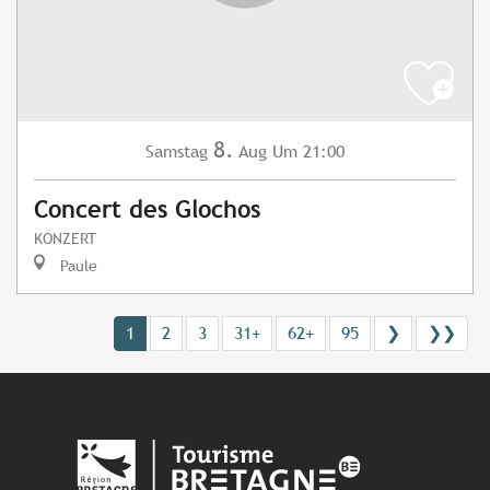
8.
Samstag
Aug
Um 21:00
Concert des Glochos
KONZERT
Paule
1
2
3
31+
62+
95
❯
❯❯