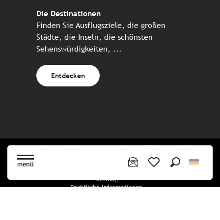
Die Destinationen
Finden Sie Ausflugsziele, die großen
Städte, die Inseln, die schönsten
Sehenswürdigkeiten, ...
Entdecken
Website erstellt in Zusammenarbeit mit allen bretonischen
Tourismuspartnern
menü
Suche
Voir les favoris
Sitemap
Rechtliche Informationen
Vertraulichkeitsrichtlinien
Cookie-Richtlinie
Cookie Einstellungen