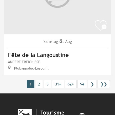
8.
Samstag
Aug
Fête de la Langoustine
ANDERE EREIGNISSE
Plobannalec-Lesconil
1
2
3
31+
62+
94
❯
❯❯