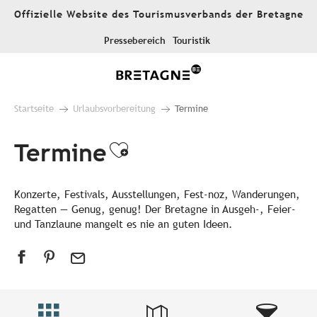
Aller
Offizielle Website des Tourismusverbands der Bretagne
au
contenu
Pressebereich
Touristik
principal
Startseite
Urlaubsvorbereitung
Termine
Termine
Ajouter aux favori
Konzerte, Festivals, Ausstellungen, Fest-noz, Wanderungen,
Regatten — Genug, genug! Der Bretagne in Ausgeh-, Feier-
und Tanzlaune mangelt es nie an guten Ideen.