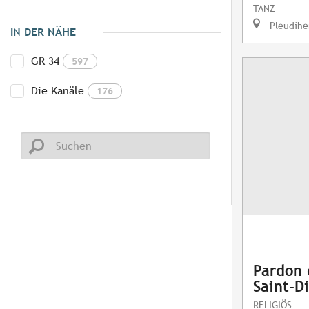
TANZ
Pleudihe
IN DER NÄHE
GR 34
597
Die Kanäle
176
Pardon 
Saint-D
RELIGIÖS