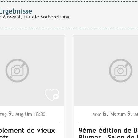
Ergebnisse
e Auswahl, für die Vorbereitung
9.
6.
9.
tag
Aug
Um 18:30
A
vom
bis zum
blement de vieux
9ème édition de B
nts
Plumes - Salon de 