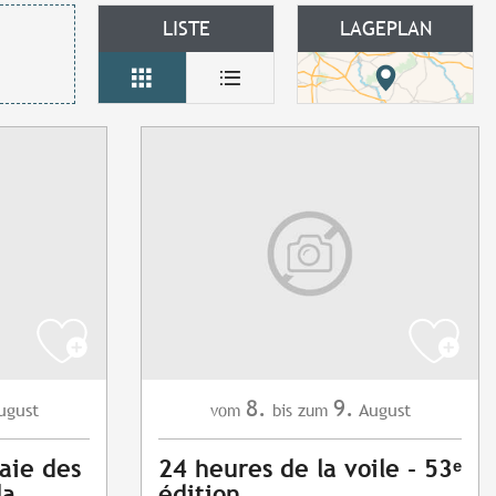
LISTE
LAGEPLAN
8.
9.
ugust
August
vom
bis zum
aie des
24 heures de la voile - 53ᵉ
la
édition