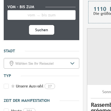
VOM - BIS ZUM
1110
Die größt
Suchen
STADT
TYP
☆ Unsere Auswahl
27
Sonn
ZEIT DER MANIFESTATION
Rassem
gréeme
Heute
201