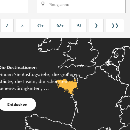
Plougasnou
2
3
31+
62+
93
❯
❯❯
Die Destinationen
Finden Sie Ausflugsziele, die großen
Städte, die Inseln, die schönsten
Sehenswürdigkeiten, ...
Entdecken