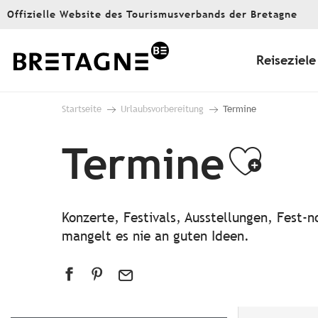
Aller
Offizielle Website des Tourismusverbands der Bretagne
au
contenu
principal
Reiseziele
Startseite
Urlaubsvorbereitung
Termine
Termine
Ajou
Konzerte, Festivals, Ausstellungen, Fest
mangelt es nie an guten Ideen.