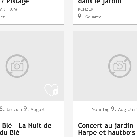
 / Pistage
dans le jardin
RAKTIKUM
KONZERT
uet
Gouarec
8.
9.
9.
August
Sonntag
Aug
Um 
bis zum
 Blé - La Nuit de
Concert au jardin
 du Blé
Harpe et hautbois