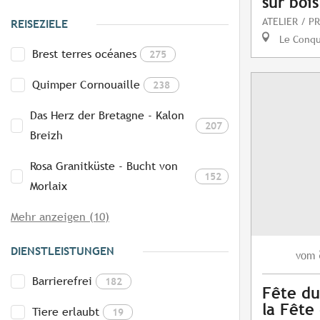
sur bois
ATELIER / P
REISEZIELE
Le Conq
Brest terres océanes
275
Quimper Cornouaille
238
Das Herz der Bretagne - Kalon
207
Breizh
Rosa Granitküste - Bucht von
152
Morlaix
Mehr anzeigen (10)
DIENSTLEISTUNGEN
vom
Barrierefrei
182
Fête du
la Fête
Tiere erlaubt
19