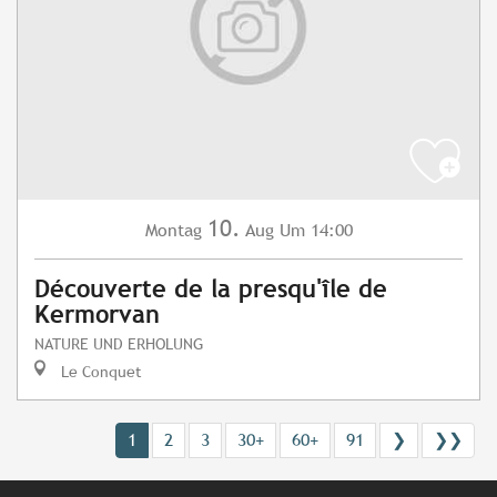
10.
Montag
Aug
Um 14:00
Découverte de la presqu'île de
Kermorvan
NATURE UND ERHOLUNG
Le Conquet
1
2
3
30+
60+
91
❯
❯❯