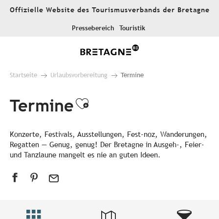
Aller
Offizielle Website des Tourismusverbands der Bretagne
au
contenu
Pressebereich
Touristik
principal
Startseite
Urlaubsvorbereitung
Termine
Termine
Ajouter aux favori
Konzerte, Festivals, Ausstellungen, Fest-noz, Wanderungen,
Regatten — Genug, genug! Der Bretagne in Ausgeh-, Feier-
und Tanzlaune mangelt es nie an guten Ideen.