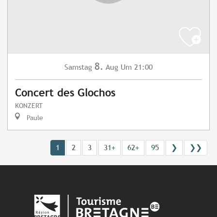
8.
Samstag
Aug
Um 21:00
Concert des Glochos
KONZERT
Paule
1
2
3
31+
62+
95
❯
❯❯