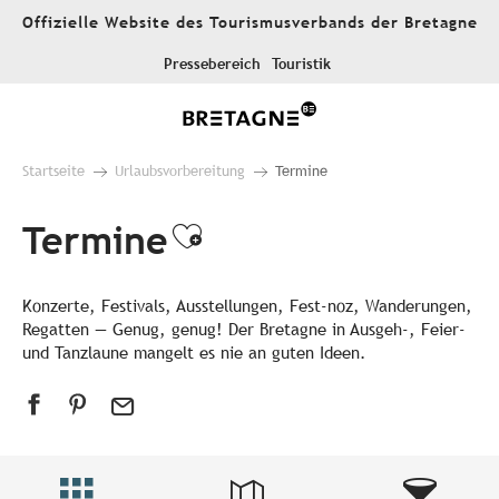
Aller
Offizielle Website des Tourismusverbands der Bretagne
au
contenu
Pressebereich
Touristik
principal
Startseite
Urlaubsvorbereitung
Termine
Termine
Ajouter aux favori
Konzerte, Festivals, Ausstellungen, Fest-noz, Wanderungen,
Regatten — Genug, genug! Der Bretagne in Ausgeh-, Feier-
und Tanzlaune mangelt es nie an guten Ideen.