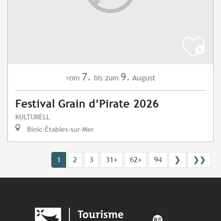
7.
9.
August
vom
bis zum
Festival Grain d’Pirate 2026
KULTURELL
Binic-Étables-sur-Mer
1
2
3
31+
62+
94
❯
❯❯