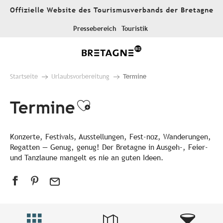
Aller
Offizielle Website des Tourismusverbands der Bretagne
au
contenu
Pressebereich
Touristik
principal
Startseite
Urlaubsvorbereitung
Termine
Termine
Ajouter aux favori
Konzerte, Festivals, Ausstellungen, Fest-noz, Wanderungen,
Regatten — Genug, genug! Der Bretagne in Ausgeh-, Feier-
und Tanzlaune mangelt es nie an guten Ideen.