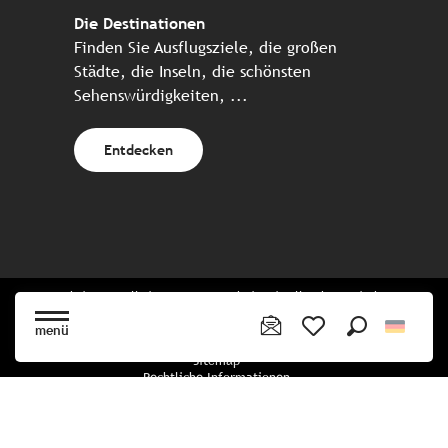
Die Destinationen
Finden Sie Ausflugsziele, die großen
Städte, die Inseln, die schönsten
Sehenswürdigkeiten, ...
Entdecken
Website erstellt in Zusammenarbeit mit allen bretonischen
Tourismuspartnern
menü
Suche
Voir les favoris
Sitemap
Rechtliche Informationen
Vertraulichkeitsrichtlinien
Cookie-Richtlinie
Cookie Einstellungen
Buchungsbedingungen