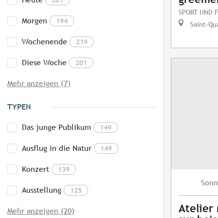
SPORT UND F
Morgen
194
Saint-Qua
Wochenende
219
Diese Woche
201
Mehr anzeigen (7)
TYPEN
Das junge Publikum
149
Ausflug in die Natur
149
Konzert
139
Sonn
Ausstellung
125
Atelier
Mehr anzeigen (20)