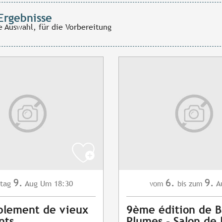
Ergebnisse
e Auswahl, für die Vorbereitung
9.
6.
9.
tag
Aug
Um 18:30
A
vom
bis zum
blement de vieux
9ème édition de B
nts
Plumes - Salon de 