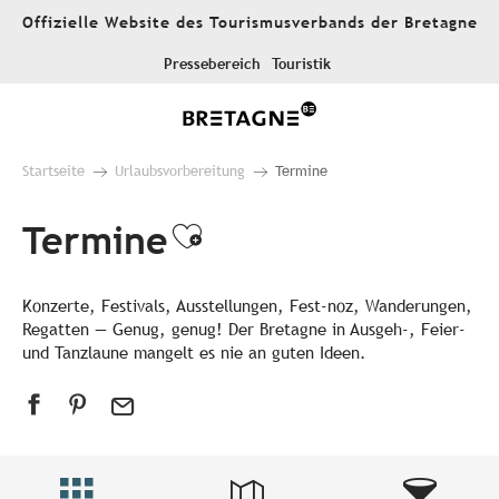
Aller
Offizielle Website des Tourismusverbands der Bretagne
au
contenu
Pressebereich
Touristik
principal
Startseite
Urlaubsvorbereitung
Termine
Termine
Ajouter aux favori
Konzerte, Festivals, Ausstellungen, Fest-noz, Wanderungen,
Regatten — Genug, genug! Der Bretagne in Ausgeh-, Feier-
und Tanzlaune mangelt es nie an guten Ideen.