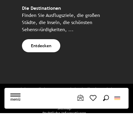
Die Destinationen
Finden Sie Ausflugsziele, die großen
Städte, die Inseln, die schönsten
Sehenswürdigkeiten, ...
Entdecken
Website erstellt in Zusammenarbeit mit allen bretonischen
Tourismuspartnern
menü
Suche
Voir les favoris
Sitemap
Rechtliche Informationen
Vertraulichkeitsrichtlinien
Cookie-Richtlinie
Cookie Einstellungen