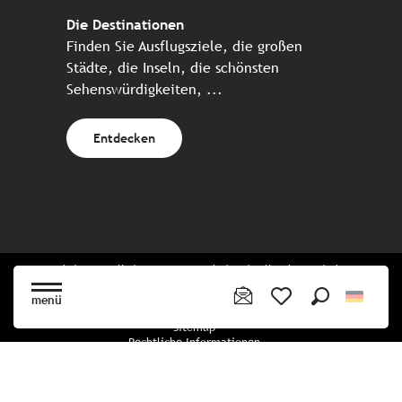
Die Destinationen
Finden Sie Ausflugsziele, die großen
Städte, die Inseln, die schönsten
Sehenswürdigkeiten, ...
Entdecken
Website erstellt in Zusammenarbeit mit allen bretonischen
Tourismuspartnern
menü
Suche
Voir les favoris
Sitemap
Rechtliche Informationen
Vertraulichkeitsrichtlinien
Cookie-Richtlinie
Cookie Einstellungen