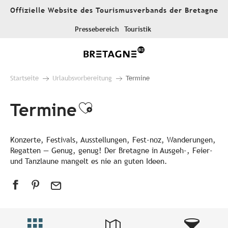
Aller
Offizielle Website des Tourismusverbands der Bretagne
au
contenu
Pressebereich
Touristik
principal
Startseite
Urlaubsvorbereitung
Termine
Termine
Ajouter aux favori
Konzerte, Festivals, Ausstellungen, Fest-noz, Wanderungen,
Regatten — Genug, genug! Der Bretagne in Ausgeh-, Feier-
und Tanzlaune mangelt es nie an guten Ideen.