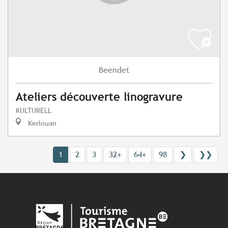
Beendet
Ateliers découverte linogravure
KULTURELL
Kerlouan
1
2
3
32+
64+
98
❯
❯❯