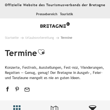
Aller
Offizielle Website des Tourismusverbands der Bretagne
au
contenu
Pressebereich
Touristik
principal
Startseite
Urlaubsvorbereitung
Termine
Termine
Ajouter aux favori
Konzerte, Festivals, Ausstellungen, Fest-noz, Wanderungen,
Regatten — Genug, genug! Der Bretagne in Ausgeh-, Feier-
und Tanzlaune mangelt es nie an guten Ideen.