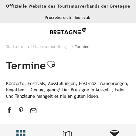
Aller
Offizielle Website des Tourismusverbands der Bretagne
au
contenu
Pressebereich
Touristik
principal
Startseite
Urlaubsvorbereitung
Termine
Termine
Ajouter aux favori
Konzerte, Festivals, Ausstellungen, Fest-noz, Wanderungen,
Regatten — Genug, genug! Der Bretagne in Ausgeh-, Feier-
und Tanzlaune mangelt es nie an guten Ideen.