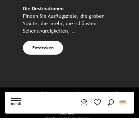
Die Destinationen
Finden Sie Ausflugsziele, die großen
Städte, die Inseln, die schönsten
Sehenswürdigkeiten, ...
Entdecken
Website erstellt in Zusammenarbeit mit allen bretonischen
Tourismuspartnern
menü
Suche
Voir les favoris
Sitemap
Rechtliche Informationen
Vertraulichkeitsrichtlinien
Cookie-Richtlinie
Cookie Einstellungen