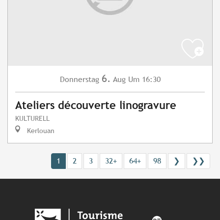
6.
Donnerstag
Aug
Um 16:30
Ateliers découverte linogravure
KULTURELL
Kerlouan
1
2
3
32+
64+
98
❯
❯❯