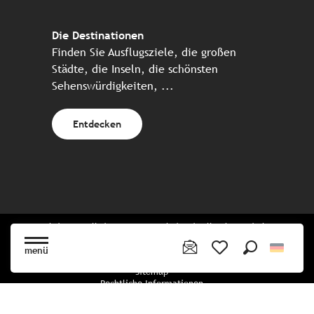
Die Destinationen
Finden Sie Ausflugsziele, die großen
Städte, die Inseln, die schönsten
Sehenswürdigkeiten, ...
Entdecken
Website erstellt in Zusammenarbeit mit allen bretonischen
Tourismuspartnern
menü
Suche
Voir les favoris
Sitemap
Rechtliche Informationen
Vertraulichkeitsrichtlinien
Cookie-Richtlinie