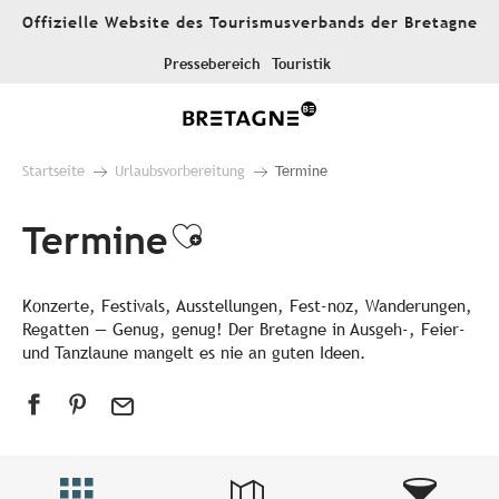
Aller
Offizielle Website des Tourismusverbands der Bretagne
au
contenu
Pressebereich
Touristik
principal
Startseite
Urlaubsvorbereitung
Termine
Termine
Ajouter aux favori
Konzerte, Festivals, Ausstellungen, Fest-noz, Wanderungen,
Regatten — Genug, genug! Der Bretagne in Ausgeh-, Feier-
und Tanzlaune mangelt es nie an guten Ideen.