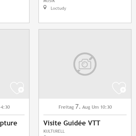
MUSIK
Loctudy
7.
4:30
Freitag
Aug
Um 10:30
lpture
Visite Guidée VTT
KULTURELL