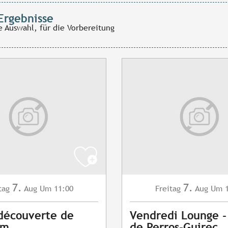
Ergebnisse
e Auswahl, für die Vorbereitung
7.
7.
tag
Aug
Um 11:00
Freitag
Aug
Um 1
 découverte de
Vendredi Lounge -
am
de Perros-Guirec