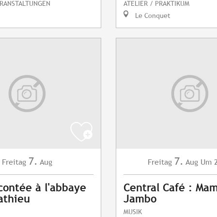
ERANSTALTUNGEN
ATELIER / PRAKTIKUM
Le Conquet
7.
7.
Freitag
Aug
Freitag
Aug
Um 2
contée à l'abbaye
Central Café : Ma
athieu
Jambo
MUSIK