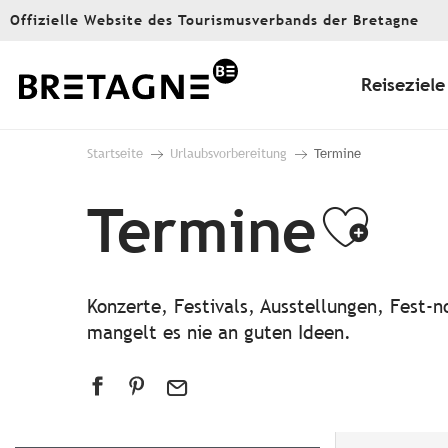
Aller
Offizielle Website des Tourismusverbands der Bretagne
au
contenu
principal
Reiseziele
Startseite
Urlaubsvorbereitung
Termine
Termine
Ajou
Konzerte, Festivals, Ausstellungen, Fest
mangelt es nie an guten Ideen.