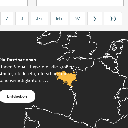
2
3
32+
64+
97
❯
❯❯
Die Destinationen
Finden Sie Ausflugsziele, die großen
Städte, die Inseln, die schönsten
Sehenswürdigkeiten, ...
Entdecken