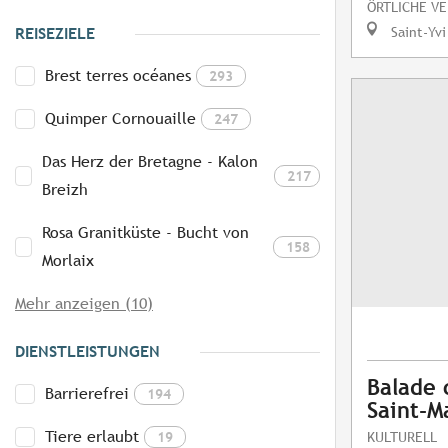
ÖRTLICHE V
Saint-Yvi
REISEZIELE
Brest terres océanes
293
Quimper Cornouaille
247
Das Herz der Bretagne - Kalon
217
Breizh
Rosa Granitküste - Bucht von
158
Morlaix
Mehr anzeigen (10)
DIENSTLEISTUNGEN
Balade 
Barrierefrei
194
Saint-M
Tiere erlaubt
19
KULTURELL