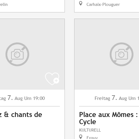
elin
Carhaix-Plouguer
7.
7.
tag
Aug
Um 19:00
Freitag
Aug
Um 1
z & chants de
Place aux Mômes :
Cycle
KULTURELL
Erquy