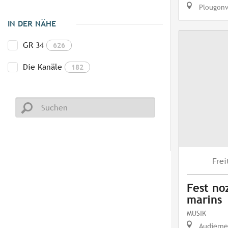
Plougonv
IN DER NÄHE
GR 34
626
Die Kanäle
182
Frei
Fest no
marins
MUSIK
Audierne