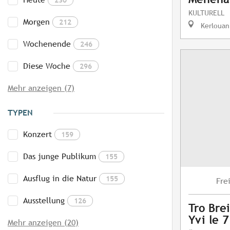
KULTURELL
Morgen
212
Kerlouan
Wochenende
246
Diese Woche
296
Mehr anzeigen (7)
TYPEN
Konzert
159
Das junge Publikum
155
Ausflug in die Natur
155
Fre
Ausstellung
126
Tro Brei
Yvi le 
Mehr anzeigen (20)