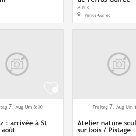
MUSIK
Perros-Guirec
7.
7.
itag
Aug
Um 8:00
Freitag
Aug
Um 1
z : arrivée à St
Atelier nature scu
7 août
sur bois / Pistage