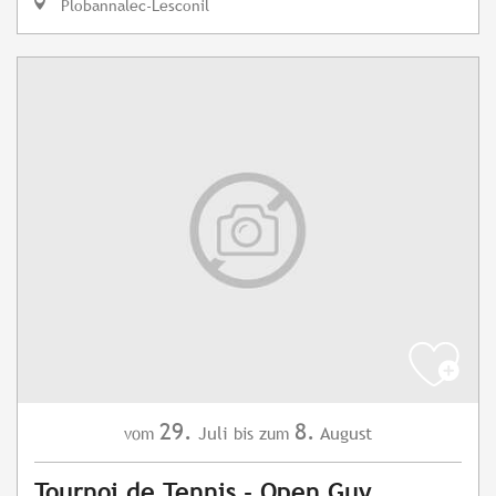
Plobannalec-Lesconil
29.
8.
Juli
August
vom
bis zum
Tournoi de Tennis - Open Guy