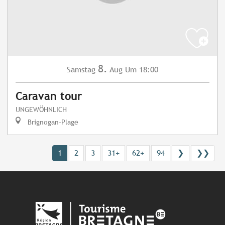
8.
Samstag
Aug
Um 18:00
Caravan tour
UNGEWÖHNLICH
Brignogan-Plage
1
2
3
31+
62+
94
❯
❯❯