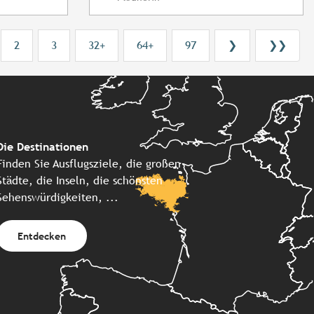
2
3
32+
64+
97
❯
❯❯
Die Destinationen
Finden Sie Ausflugsziele, die großen
Städte, die Inseln, die schönsten
Sehenswürdigkeiten, ...
Entdecken