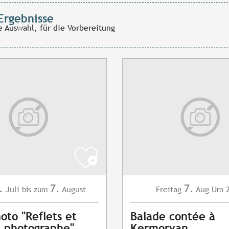
Ergebnisse
e Auswahl, für die Vorbereitung
.
7.
7.
Juli
August
Freitag
Aug
Um 2
bis zum
oto "Reflets et
Balade contée à
du photographe"
Kermorvan