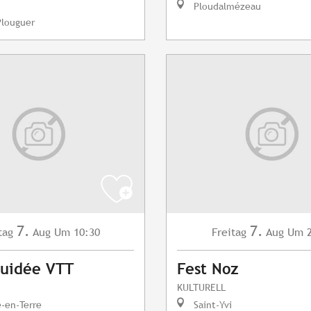
Ploudalmézeau
Plouguer
7.
7.
tag
Aug
Um 10:30
Freitag
Aug
Um 2
Guidée VTT
Fest Noz
KULTURELL
e-en-Terre
Saint-Yvi