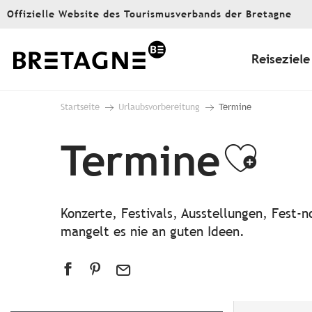
Aller
Offizielle Website des Tourismusverbands der Bretagne
au
contenu
principal
Reiseziele
Startseite
Urlaubsvorbereitung
Termine
Termine
Ajou
Konzerte, Festivals, Ausstellungen, Fest
mangelt es nie an guten Ideen.