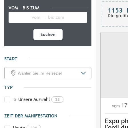
VOM - BIS ZUM
1153
Die größt
Suchen
STADT
TYP
☆ Unsere Auswahl
28
17
vom
ZEIT DER MANIFESTATION
Expo ph
l'oeil 
Heute
230