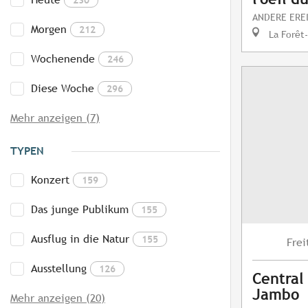
ANDERE ERE
Morgen
212
La Forêt
Wochenende
246
Diese Woche
296
Mehr anzeigen (7)
TYPEN
Konzert
159
Das junge Publikum
155
Ausflug in die Natur
155
Frei
Ausstellung
126
Central
Jambo
Mehr anzeigen (20)