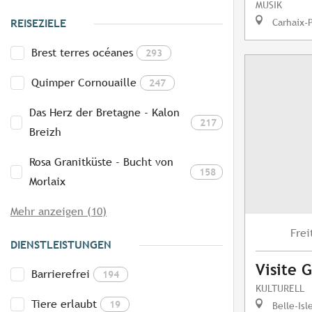
MUSIK
Carhaix-
REISEZIELE
Brest terres océanes
293
Quimper Cornouaille
247
Das Herz der Bretagne - Kalon
217
Breizh
Rosa Granitküste - Bucht von
158
Morlaix
Mehr anzeigen (10)
Frei
DIENSTLEISTUNGEN
Visite 
Barrierefrei
194
KULTURELL
Tiere erlaubt
19
Belle-Isl