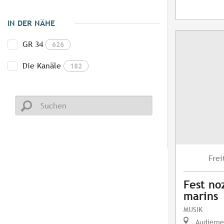
IN DER NÄHE
GR 34
626
Die Kanäle
182
Frei
Fest no
marins
MUSIK
Audierne