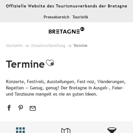
Aller
Offizielle Website des Tourismusverbands der Bretagne
au
contenu
Pressebereich
Touristik
principal
Startseite
Urlaubsvorbereitung
Termine
Termine
Ajouter aux favori
Konzerte, Festivals, Ausstellungen, Fest-noz, Wanderungen,
Regatten — Genug, genug! Der Bretagne in Ausgeh-, Feier-
und Tanzlaune mangelt es nie an guten Ideen.