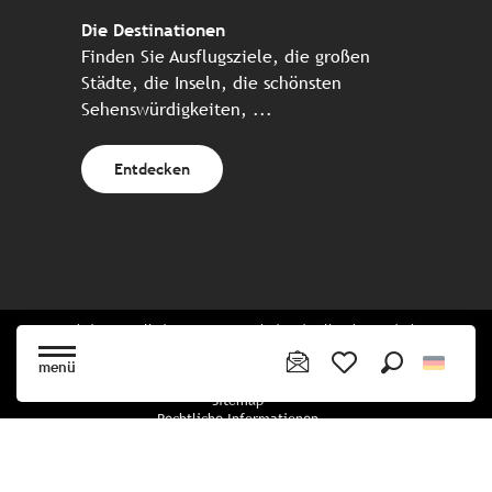
Die Destinationen
Finden Sie Ausflugsziele, die großen
Städte, die Inseln, die schönsten
Sehenswürdigkeiten, ...
Entdecken
Website erstellt in Zusammenarbeit mit allen bretonischen
Tourismuspartnern
menü
Suche
Voir les favoris
Sitemap
Rechtliche Informationen
Vertraulichkeitsrichtlinien
Cookie-Richtlinie
Cookie Einstellungen