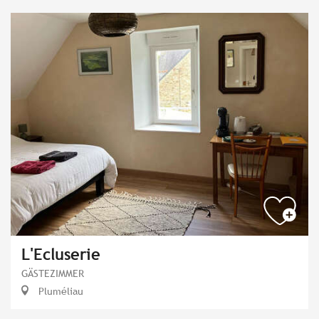
L'Ecluserie
GÄSTEZIMMER
Pluméliau