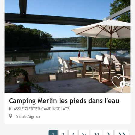
Camping Merlin les pieds dans l'eau
KLASSIFIZIERTER CAMPINGPLATZ
Saint-Aignan
1
2
3
5+
10
❯
❯❯