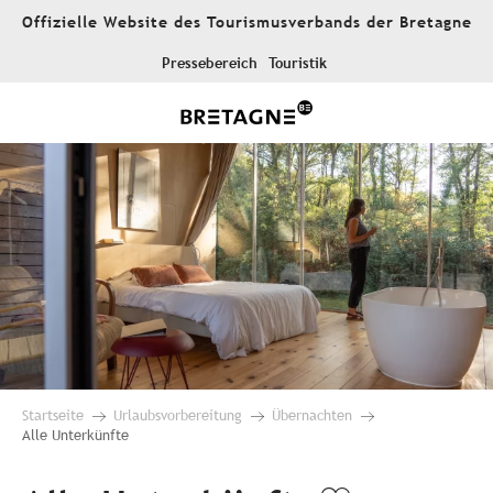
Aller
Offizielle Website des Tourismusverbands der Bretagne
au
contenu
Pressebereich
Touristik
principal
Startseite
Urlaubsvorbereitung
Übernachten
Alle Unterkünfte