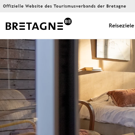
Aller
Offizielle Website des Tourismusverbands der Bretagne
au
contenu
principal
Reiseziele