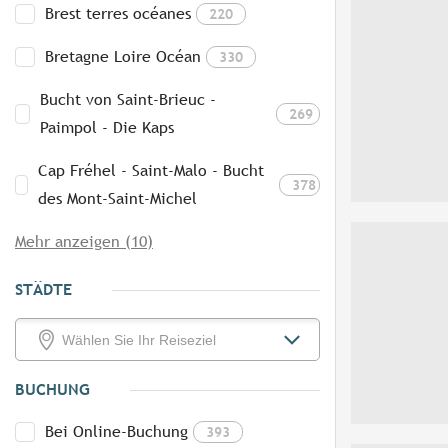
Brest terres océanes
220
Bretagne Loire Océan
330
Bucht von Saint-Brieuc -
269
Paimpol - Die Kaps
Cap Fréhel - Saint-Malo - Bucht
378
des Mont-Saint-Michel
Mehr anzeigen (10)
STÄDTE
BUCHUNG
Bei Online-Buchung
393