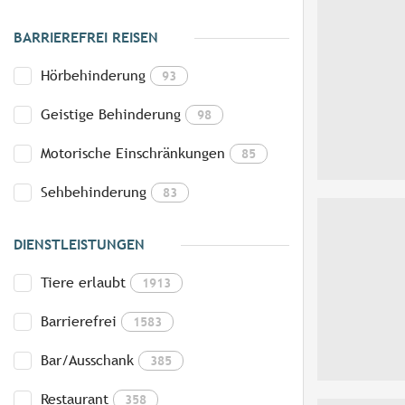
BARRIEREFREI REISEN
Hörbehinderung
93
Geistige Behinderung
98
Motorische Einschränkungen
85
Sehbehinderung
83
DIENSTLEISTUNGEN
Tiere erlaubt
1913
Barrierefrei
1583
Bar/Ausschank
385
Restaurant
358