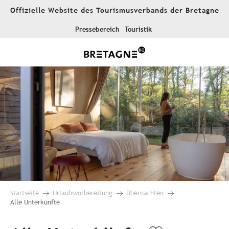
Aller
Offizielle Website des Tourismusverbands der Bretagne
au
contenu
Pressebereich
Touristik
principal
Startseite
Urlaubsvorbereitung
Übernachten
Alle Unterkünfte