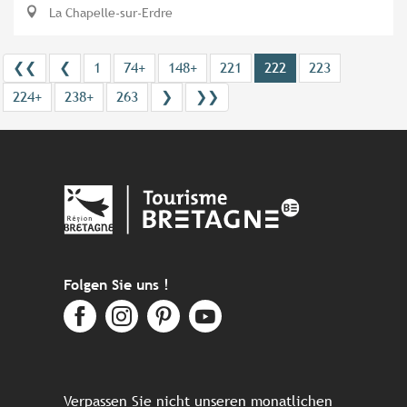
La Chapelle-sur-Erdre
❮❮
❮
1
74+
148+
221
222
223
224+
238+
263
❯
❯❯
Folgen Sie uns !
Verpassen Sie nicht unseren monatlichen