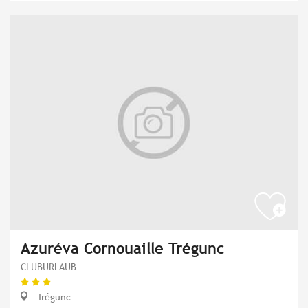
Azuréva Cornouaille Trégunc
CLUBURLAUB
Trégunc