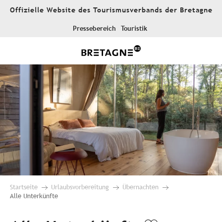
Aller
Offizielle Website des Tourismusverbands der Bretagne
au
contenu
Pressebereich
Touristik
principal
Startseite
Urlaubsvorbereitung
Übernachten
Alle Unterkünfte