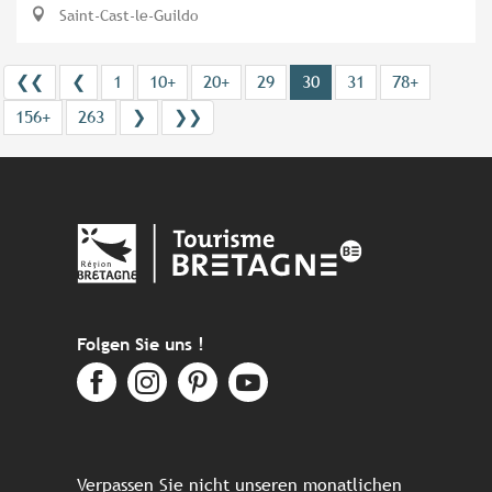
Saint-Cast-le-Guildo
❮❮
❮
1
10+
20+
29
30
31
78+
156+
263
❯
❯❯
Folgen Sie uns !
Verpassen Sie nicht unseren monatlichen