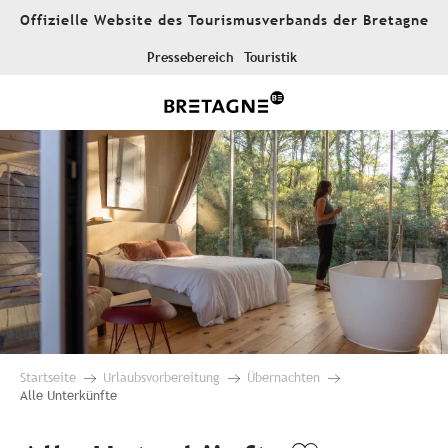
Aller
Offizielle Website des Tourismusverbands der Bretagne
au
contenu
Pressebereich
Touristik
principal
Startseite
Urlaubsvorbereitung
Übernachten
Alle Unterkünfte