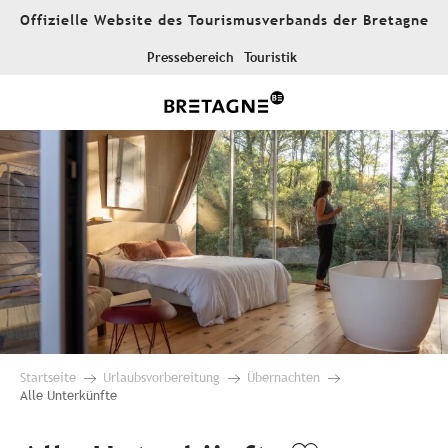
Aller
Offizielle Website des Tourismusverbands der Bretagne
au
contenu
Pressebereich
Touristik
principal
Startseite
Urlaubsvorbereitung
Übernachten
Alle Unterkünfte