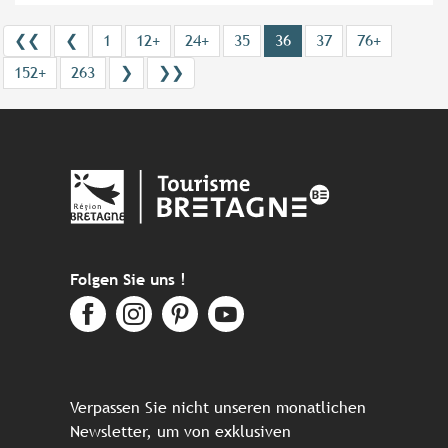
❮❮
❮
1
12+
24+
35
36
37
76+
152+
263
❯
❯❯
Folgen Sie uns !
Verpassen Sie nicht unseren monatlichen
Newsletter, um von exklusiven