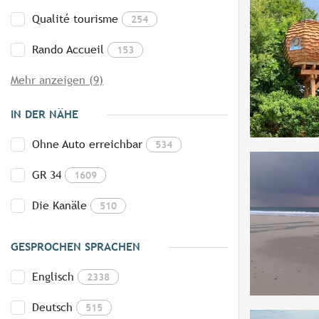
Qualité tourisme
254
Rando Accueil
153
Mehr anzeigen (9)
IN DER NÄHE
Ohne Auto erreichbar
534
GR 34
1609
Die Kanäle
510
GESPROCHEN SPRACHEN
Englisch
2338
Deutsch
515