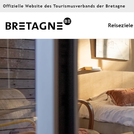
Aller
Offizielle Website des Tourismusverbands der Bretagne
au
contenu
principal
Reiseziele