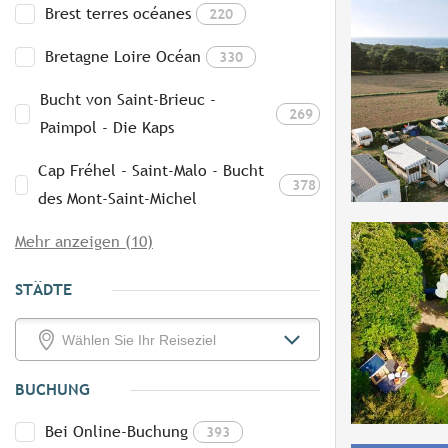
Brest terres océanes
220
Bretagne Loire Océan
330
Bucht von Saint-Brieuc -
269
Paimpol - Die Kaps
Cap Fréhel - Saint-Malo - Bucht
378
des Mont-Saint-Michel
Mehr anzeigen (10)
STÄDTE
BUCHUNG
Bei Online-Buchung
393