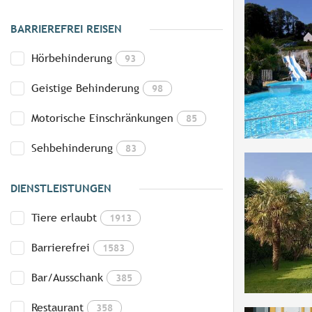
BARRIEREFREI REISEN
Hörbehinderung
93
Geistige Behinderung
98
Motorische Einschränkungen
85
Sehbehinderung
83
DIENSTLEISTUNGEN
Tiere erlaubt
1913
Barrierefrei
1583
Bar/Ausschank
385
Restaurant
358