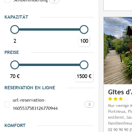
KAPAZITÄT
2
100
PREISE
70 €
1500 €
RÉSERVATION EN LIGNE
Gîtes d
url-reservation-
8
Nur wenige 
1605537583126770944
Portrieux, P
entfernt, la
familienfreu
KOMFORT
02 90 90 90 2