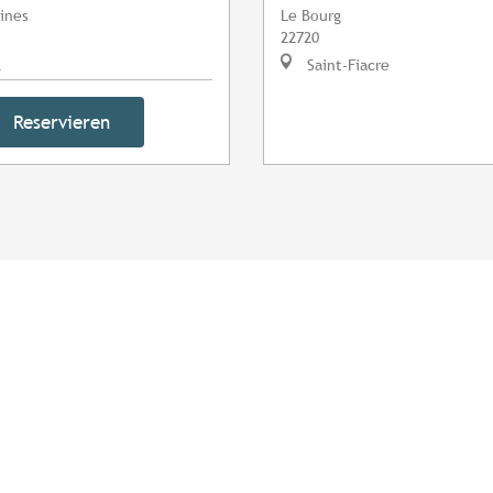
aines
Le Bourg
22720
l
Saint-Fiacre
Reservieren