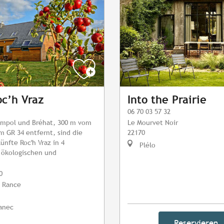
oc’h Vraz
Into the Prairie
06 70 03 57 32
impol und Bréhat, 300 m vom
Le Mourvet Noir
 GR 34 entfernt, sind die
22170
ünfte Roc'h Vraz in 4
Plélo
 ökologischen und
0
u Rance
anec
Reservieren