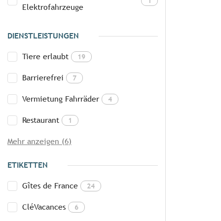
1
Elektrofahrzeuge
DIENSTLEISTUNGEN
Tiere erlaubt
19
Barrierefrei
7
Vermietung Fahrräder
4
Restaurant
1
Mehr anzeigen (6)
ETIKETTEN
Gîtes de France
24
CléVacances
6