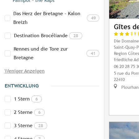
Paimpol - Die Kaps
Das Herz der Bretagne - Kalon
49
Breizh
Gîtes d
Destination Brocéliande
28
Die Domaine
Saint-Quay-P
Rennes und die Tore zur
41
Region Côtes
Bretagne
friedliche A
06 20 28 75 3
Weniger Anzeigen
5 rue du Pont
22410
ENTWICKLUNG
Plourhan
1 Stern
6
2 Sterne
6
3 Sterne
28
4 Sterne
7