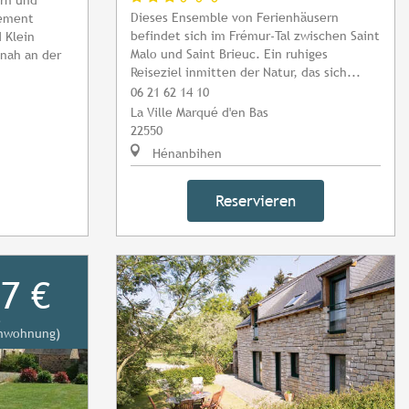
Dieses Ensemble von Ferienhäusern
tement
befindet sich im Frémur-Tal zwischen Saint
 Klein
Malo und Saint Brieuc. Ein ruhiges
 nah an der
Reiseziel inmitten der Natur, das sich...
06 21 62 14 10
La Ville Marqué d'en Bas
22550
Hénanbihen
Reservieren
7 €
e
enwohnung)