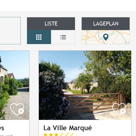
LISTE
LAGEPLAN
es
La Ville Marqué
rn und