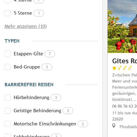
5 Sterne
1
Mehr anzeigen (10)
TYPEN
Etappen-Gîte
7
Gites R
Bed-Gruppe
3
Zwischen Pa
Meer und vom
BARRIEREFREI REISEN
Ferienunterk
geräumigen,
Hörbehinderung
3
bioklimati...
06 86 56 63 2
Geistige Behinderung
3
11 bis rue d
22620
Motorische Einschränkungen
2
Ploubazl
Sehbehinderung
3