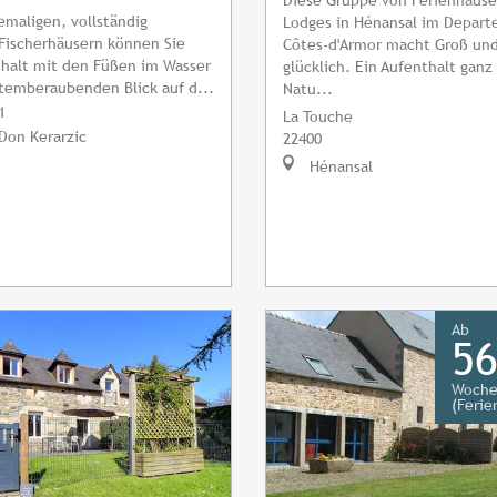
emaligen, vollständig
Lodges in Hénansal im Depar
Fischerhäusern können Sie
Côtes-d'Armor macht Groß und
thalt mit den Füßen im Wasser
glücklich. Ein Aufenthalt ganz
temberaubenden Blick auf d...
Natu...
1
La Touche
 Don Kerarzic
22400
Hénansal
Ab
56
Woch
(Feri