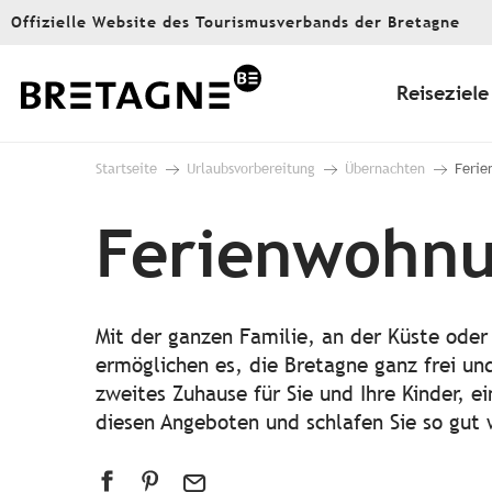
Aller
Offizielle Website des Tourismusverbands der Bretagne
au
contenu
principal
Reiseziele
Startseite
Urlaubsvorbereitung
Übernachten
Ferie
Ferienwohnu
Mit der ganzen Familie, an der Küste ode
ermöglichen es, die Bretagne ganz frei un
zweites Zuhause für Sie und Ihre Kinder, ei
diesen Angeboten und schlafen Sie so gut