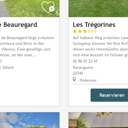
e Beauregard
Les Trégorines
 de Beauregard liegt zwischen
Auf halbem Weg zwischen Lan
ortrieux und Binic in der
Guingamp können Sie Ihre Koff
 d'Armor. Eine gesellige und
dieser sechs Unterkünfte abst
dresse, an der man...
sich eine Auszeit im Grünen g
0
02 96 45 22 47
 Sillard
Keranguern
22540
Pédernec
Reservieren