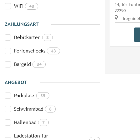
14, les Font
WIFI
48
22290
Tréguide
ZAHLUNGSART
Debitkarten
8
Ferienschecks
43
Bargeld
34
ANGEBOT
Parkplatz
35
Schwimmbad
8
Hallenbad
7
Ladestation für