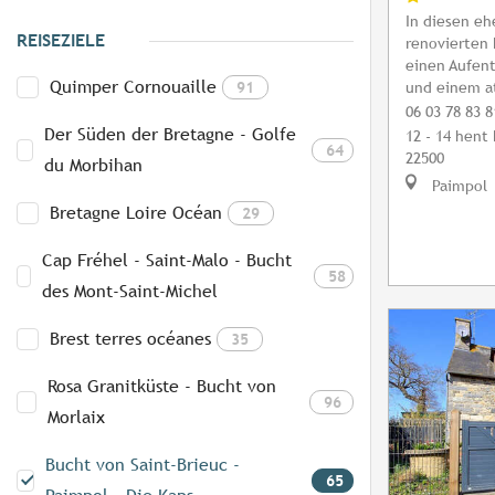
In diesen eh
REISEZIELE
renovierten 
einen Aufen
Quimper Cornouaille
91
und einem a
06 03 78 83 8
Der Süden der Bretagne - Golfe
12 - 14 hent
64
22500
du Morbihan
Paimpol
Bretagne Loire Océan
29
Cap Fréhel - Saint-Malo - Bucht
58
des Mont-Saint-Michel
Brest terres océanes
35
Rosa Granitküste - Bucht von
96
Morlaix
Bucht von Saint-Brieuc -
65