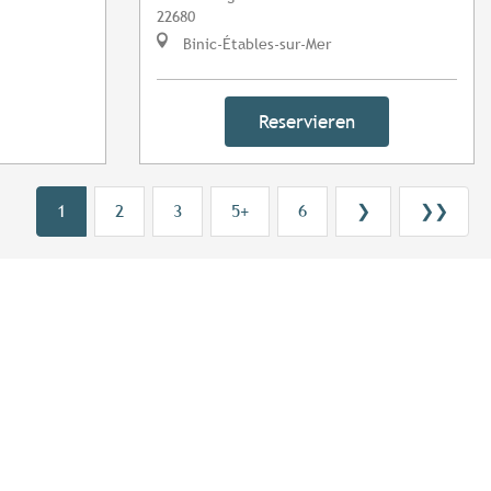
22680
Binic-Étables-sur-Mer
Reservieren
1
2
3
5+
6
❯
❯❯