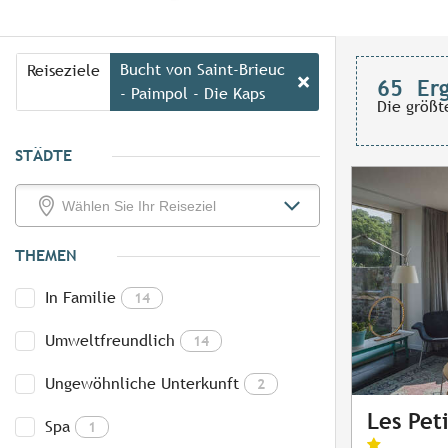
Bucht von Saint-Brieuc
Reiseziele
65
Er
- Paimpol - Die Kaps
Die größt
STÄDTE
THEMEN
In Familie
14
Umweltfreundlich
14
Ungewöhnliche Unterkunft
2
Les Pet
Spa
1