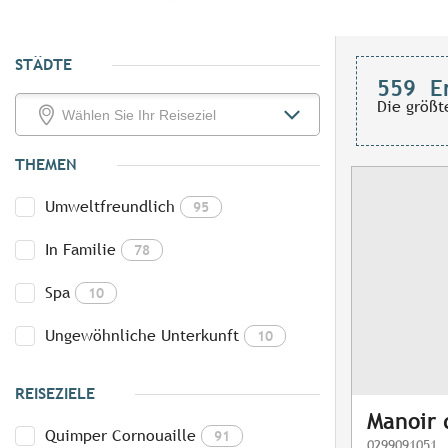
STÄDTE
559
E
Die größt
THEMEN
Umweltfreundlich
95
In Familie
78
Spa
10
Ungewöhnliche Unterkunft
10
REISEZIELE
Manoir 
Quimper Cornouaille
91
0299091051