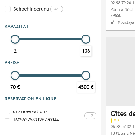
02 98 79 20 1
Sehbehinderung
41
Penn a Nec'h
29650
Plouégat
KAPAZITÄT
2
136
PREISE
70 €
4500 €
RÉSERVATION EN LIGNE
url-reservation-
Gîtes d
47
1605537583126770944
06 78 57 32 1
13 l'Etang N