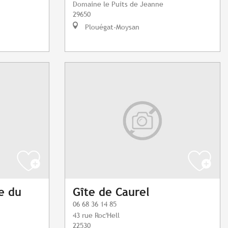
Domaine le Puits de Jeanne
29650
Plouégat-Moysan
pe du
Gîte de Caurel
06 68 36 14 85
43 rue Roc'Hell
22530