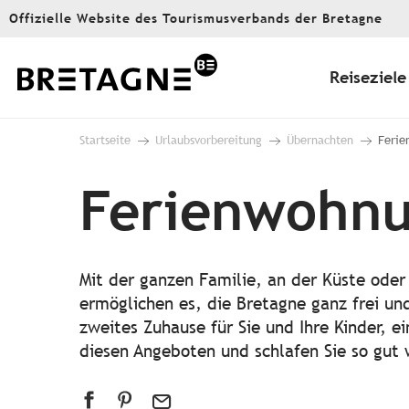
Aller
Offizielle Website des Tourismusverbands der Bretagne
au
contenu
principal
Reiseziele
Startseite
Urlaubsvorbereitung
Übernachten
Ferie
Ferienwohnu
Mit der ganzen Familie, an der Küste ode
ermöglichen es, die Bretagne ganz frei un
zweites Zuhause für Sie und Ihre Kinder, ei
diesen Angeboten und schlafen Sie so gut