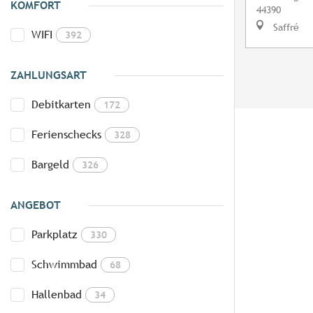
KOMFORT
44390
Saffré
WIFI
392
ZAHLUNGSART
Debitkarten
172
Ferienschecks
328
Bargeld
326
ANGEBOT
Parkplatz
330
Schwimmbad
68
Hallenbad
34