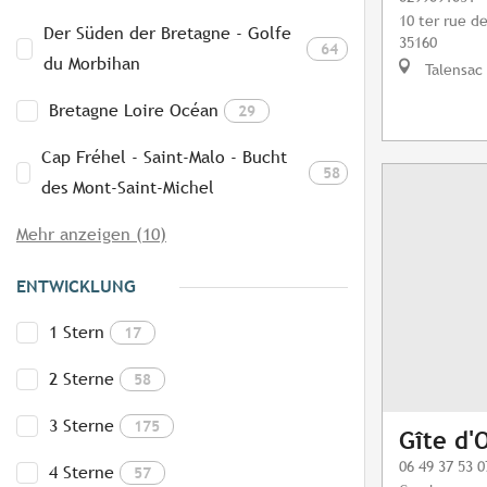
10 ter rue d
Der Süden der Bretagne - Golfe
35160
64
du Morbihan
Talensac
Bretagne Loire Océan
29
Cap Fréhel - Saint-Malo - Bucht
58
des Mont-Saint-Michel
Mehr anzeigen (10)
ENTWICKLUNG
1 Stern
17
2 Sterne
58
3 Sterne
175
Gîte d'
06 49 37 53 0
4 Sterne
57