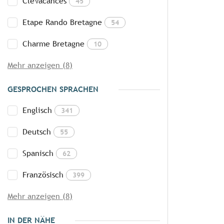
CléVacances
45
Etape Rando Bretagne
54
Charme Bretagne
10
Mehr anzeigen (8)
GESPROCHEN SPRACHEN
Englisch
341
Deutsch
55
Spanisch
62
Französisch
399
Mehr anzeigen (8)
IN DER NÄHE