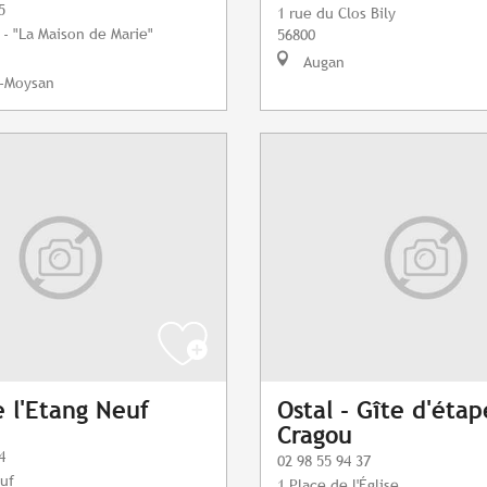
5
1 rue du Clos Bily
 - "La Maison de Marie"
56800
Augan
-Moysan
e l'Etang Neuf
Ostal - Gîte d'éta
Cragou
4
02 98 55 94 37
euf
1 Place de l'Église