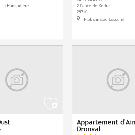
e La Hunaudière
2 Route de Kerlut
29740
Plobannalec-Lesconil
Oust
Appartement d'Ai
Dronval
7