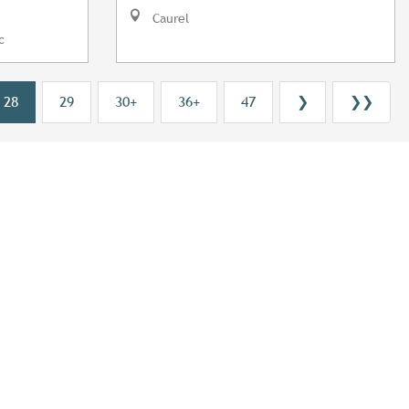
Caurel
c
28
29
30+
36+
47
❯
❯❯