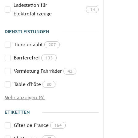
Ladestation für
14
Elektrofahrzeuge
DIENSTLEISTUNGEN
Tiere erlaubt
207
Barrierefrei
133
Vermietung Fahrräder
42
Table d'hôte
30
Mehr anzeigen (6)
ETIKETTEN
Gîtes de France
164