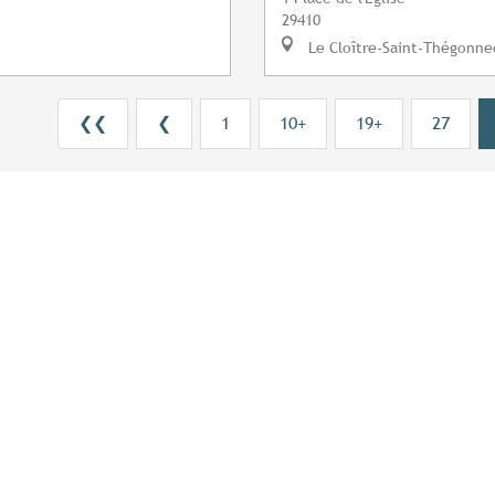
29410
Le Cloître-Saint-Thégonne
❮❮
❮
1
10+
19+
27