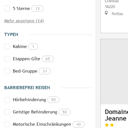
Cranhac
56220
5 Sterne
13
Peillac
Mehr anzeigen (14)
TYPEN
Kabine
1
Etappen-Gîte
65
Bed-Gruppe
31
BARRIEREFREI REISEN
Hörbehinderung
50
Domaine
Geistige Behinderung
50
Jeanne
Motorische Einschränkungen
43