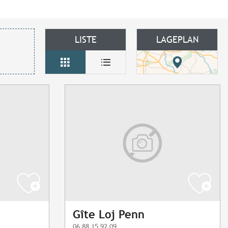
LISTE
LAGEPLAN
Gîte Loj Penn
06 88 15 92 09