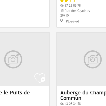
06 17 23 86 78
15 Rue des Glycines
29710
Plozévet
 le Puits de
Auberge du Cham
Commun
06 43 08 34 58