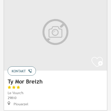
KONTAKT
Ty Mor Breizh
Le Vourc'h
29810
Plouarzel