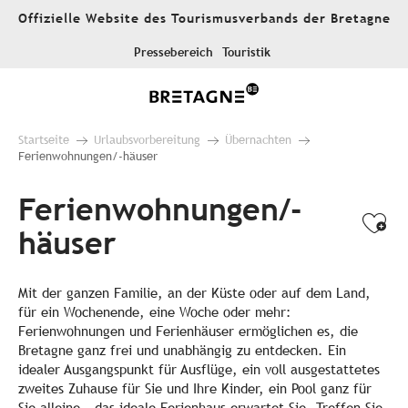
Aller
Offizielle Website des Tourismusverbands der Bretagne
au
contenu
Pressebereich
Touristik
principal
Startseite
Urlaubsvorbereitung
Übernachten
Ferienwohnungen/-häuser
Ferienwohnungen/-
Ajo
häuser
Mit der ganzen Familie, an der Küste oder auf dem Land,
für ein Wochenende, eine Woche oder mehr:
Ferienwohnungen und Ferienhäuser ermöglichen es, die
Bretagne ganz frei und unabhängig zu entdecken. Ein
idealer Ausgangspunkt für Ausflüge, ein voll ausgestattetes
zweites Zuhause für Sie und Ihre Kinder, ein Pool ganz für
Sie alleine – das ideale Ferienhaus erwartet Sie. Treffen Sie