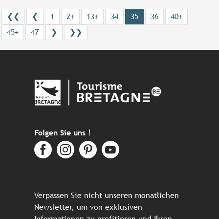
❮❮
❮
1
2+
13+
34
35
36
40+
45+
47
❯
❯❯
Folgen Sie uns !
Verpassen Sie nicht unseren monatlichen
Newsletter, um von exklusiven
Informationen zu profitieren und Ihren