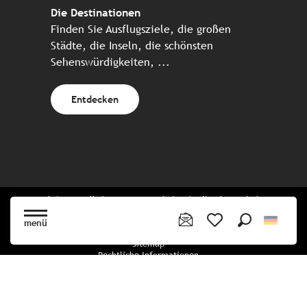
Die Destinationen
Finden Sie Ausflugsziele, die großen
Städte, die Inseln, die schönsten
Sehenswürdigkeiten, ...
Entdecken
Website erstellt in Zusammenarbeit mit allen bretonischen
Tourismuspartnern
menü
Suche
Voir les favoris
Sitemap
Rechtliche Informationen
Vertraulichkeitsrichtlinien
Cookie-Richtlinie
Cookie Einstellungen
Buchungsbedingungen