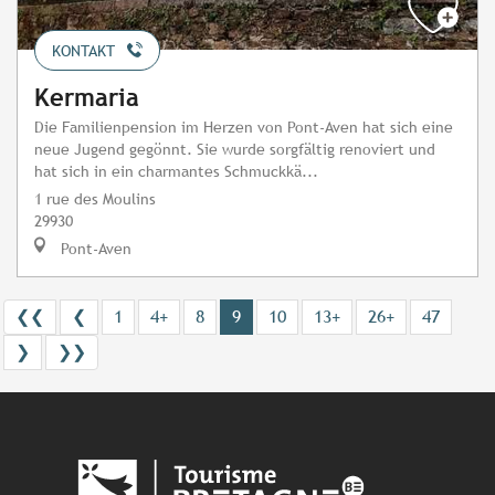
KONTAKT
Kermaria
Die Familienpension im Herzen von Pont-Aven hat sich eine
neue Jugend gegönnt. Sie wurde sorgfältig renoviert und
hat sich in ein charmantes Schmuckkä...
1 rue des Moulins
29930
Pont-Aven
❮❮
❮
1
4+
8
9
10
13+
26+
47
❯
❯❯