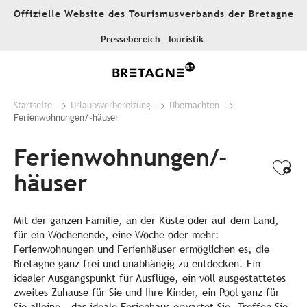
Aller
Offizielle Website des Tourismusverbands der Bretagne
au
contenu
Pressebereich
Touristik
principal
Startseite
Urlaubsvorbereitung
Übernachten
Ferienwohnungen/-häuser
Ferienwohnungen/-
Ajo
häuser
Mit der ganzen Familie, an der Küste oder auf dem Land,
für ein Wochenende, eine Woche oder mehr:
Ferienwohnungen und Ferienhäuser ermöglichen es, die
Bretagne ganz frei und unabhängig zu entdecken. Ein
idealer Ausgangspunkt für Ausflüge, ein voll ausgestattetes
zweites Zuhause für Sie und Ihre Kinder, ein Pool ganz für
Sie alleine – das ideale Ferienhaus erwartet Sie. Treffen Sie