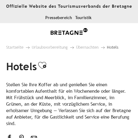
Aller
Offizielle Website des Tourismusverbands der Bretagne
au
contenu
Pressebereich
Touristik
principal
Startseite
Urlaubsvorbereitung
Übernachten
Hotels
Hotels
Ajouter aux favoris
Stellen Sie Ihre Koffer ab und genießen Sie einen
komfortablen Aufenthalt für ein Wochenende oder länger.
Mit Frühstück und Meerblick, im Familienzimmer, im
Grünen, an der Küste, mit vorzüglichem Service, in
erholsamer Umgebung — Verlassen Sie sich auf der Bretagne
auf Anbieter, für die Gastlichkeit und Service eine Berufung
sind.