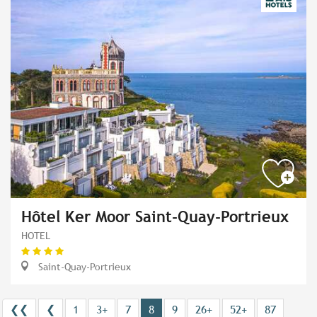
Hôtel Ker Moor Saint-Quay-Portrieux
HOTEL
Saint-Quay-Portrieux
❮❮
❮
1
3+
7
8
9
26+
52+
87