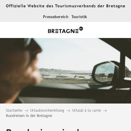
Aller
Offizielle Website des Tourismusverbands der Bretagne
au
contenu
Pressebereich
Touristik
principal
Startseite
Urlaubsvorbereitung
Urlaub à la carte
Rundreisen in der Bretagne