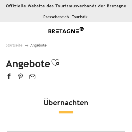
Aller
Offizielle Website des Tourismusverbands der Bretagne
au
contenu
Pressebereich
Touristik
principal
Startseite
Angebote
Angebote
Ajouter aux favor
Übernachten
Alle Unterkünfte
Hotels
Campingplätze
Außergewöhnliche Unterkünfte
Gästezimmer