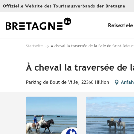
Aller
Offizielle Website des Tourismusverbands der Bretagne
au
contenu
principal
Reiseziele
Startseite
À cheval la traversée de la Baie de Saint-Brieuc
À cheval la traversée de l
Parking de Bout de Ville, 22360 Hillion
Anfah