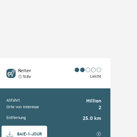
Reiter
Leicht
5Uhr
Praktische Informationen
Abfahrt
Hillion
Orte von Interesse
2
Entfernung
25.0 km
Dokumentation
Mit GPX / KML-Da
BAIE-1-JOUR