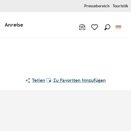
Pressebereich
Touristik
Anreise
Suche
Voir les favoris
Ajouter aux favoris
Teilen
Zu Favoriten hinzufügen
Orte von Interesse