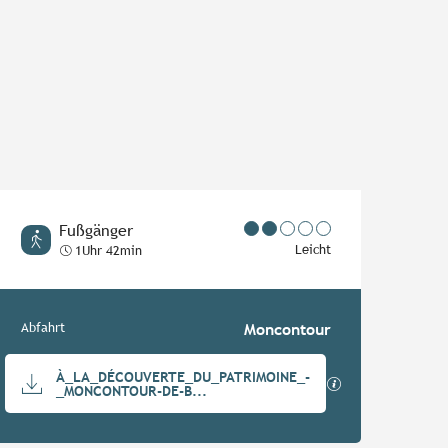
Fußgänger
Leicht
1Uhr 42min
Praktische Informationen
Abfahrt
Moncontour
Dokumentation
À_LA_DÉCOUVERTE_DU_PATRIMOINE_-
Mit GPX / KML-
_MONCONTOUR-DE-B...