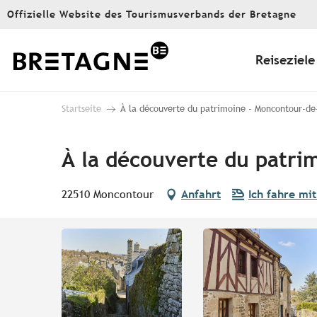
Aller
Offizielle Website des Tourismusverbands der Bretagne
au
contenu
principal
Reiseziele
Startseite
À la découverte du patrimoine - Moncontour-de
À la découverte du patri
22510 Moncontour
Anfahrt
Ich fahre mi