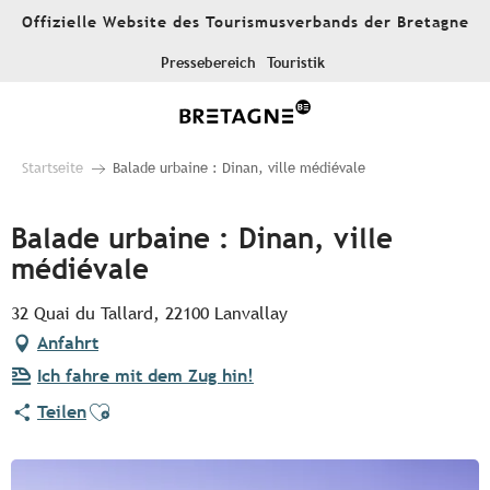
Aller
Offizielle Website des Tourismusverbands der Bretagne
au
contenu
Pressebereich
Touristik
principal
Startseite
Balade urbaine : Dinan, ville médiévale
Balade urbaine : Dinan, ville
médiévale
32 Quai du Tallard, 22100 Lanvallay
Anfahrt
Ich fahre mit dem Zug hin!
Ajouter aux favoris
Teilen