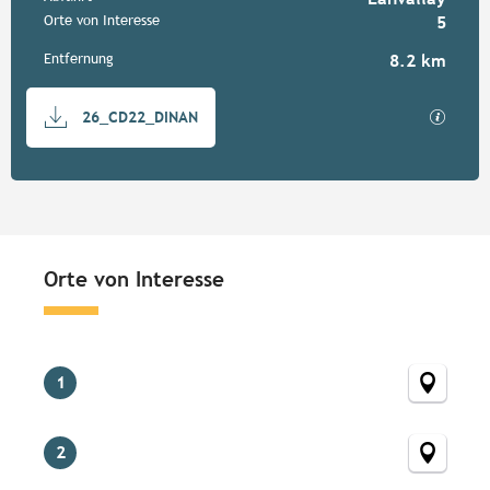
Praktische Informationen
Orte von Interesse
5
Entfernung
8.2 km
Dokumentation
Mit GP
26_CD22_DINAN
Orte von Interesse
Orte von Interesse
1
2