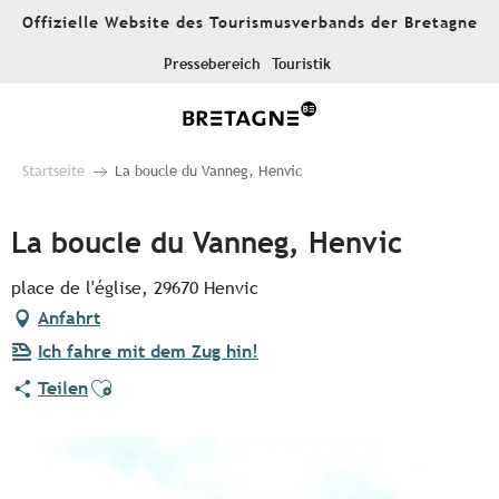
Aller
Offizielle Website des Tourismusverbands der Bretagne
au
contenu
Pressebereich
Touristik
principal
Startseite
La boucle du Vanneg, Henvic
La boucle du Vanneg, Henvic
place de l'église, 29670 Henvic
Anfahrt
Ich fahre mit dem Zug hin!
Ajouter aux favoris
Teilen