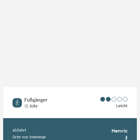
Fußgänger
Leicht
3Uhr
Praktische Informationen
Abfahrt
Henvic
Orte von Interesse
3