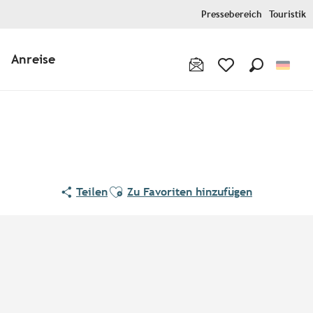
Pressebereich
Touristik
Anreise
Suche
Voir les favoris
Ajouter aux favoris
Teilen
Zu Favoriten hinzufügen
Orte von Interesse