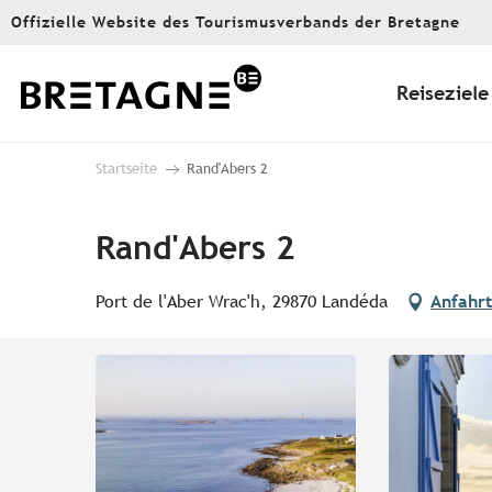
Aller
Offizielle Website des Tourismusverbands der Bretagne
au
contenu
principal
Reiseziele
Startseite
Rand'Abers 2
Rand'Abers 2
Port de l'Aber Wrac'h, 29870 Landéda
Anfahrt