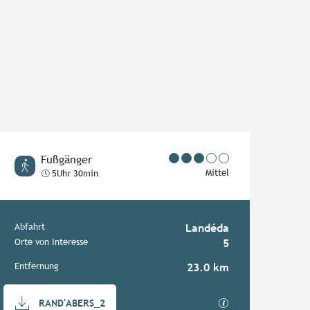
Fußgänger
Mittel
5Uhr 30min
Praktische Informationen
Abfahrt
Landéda
Orte von Interesse
5
Entfernung
23.0 km
Dokumentation
Mit GPX / KML-Da
RAND'ABERS_2